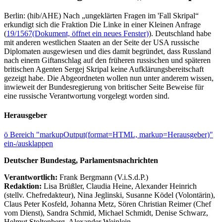
Berlin: (hib/AHE) Nach „ungeklärten Fragen im 'Fall Skripal“
erkundigt sich die Fraktion Die Linke in einer Kleinen Anfrage
(
19/1567
(Dokument, öffnet ein neues Fenster)
). Deutschland habe
mit anderen westlichen Staaten an der Seite der USA russische
Diplomaten ausgewiesen und dies damit begründet, dass Russland
nach einem Giftanschlag auf den früheren russischen und späteren
britischen Agenten Sergej Skripal keine Aufklärungsbereitschaft
gezeigt habe. Die Abgeordneten wollen nun unter anderem wissen,
inwieweit der Bundesregierung von britischer Seite Beweise für
eine russische Verantwortung vorgelegt worden sind.
Herausgeber
ö
Bereich "markupOutput(format=HTML, markup=Herausgeber)"
ein-/ausklappen
Deutscher Bundestag, Parlamentsnachrichten
Verantwortlich:
Frank Bergmann (V.i.S.d.P.)
Redaktion:
Lisa Brüßler, Claudia Heine, Alexander Heinrich
(stellv. Chefredakteur), Nina Jeglinski,
Susanne Ködel (Volontärin),
Claus Peter Kosfeld, Johanna Metz, Sören Christian Reimer (Chef
vom Dienst), Sandra Schmid, Michael Schmidt, Denise Schwarz,
Helmut Stoltenberg, Alexander Weinlein