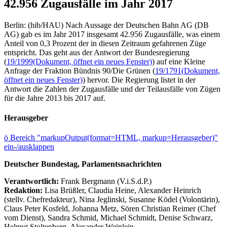
42.956 Zugausfälle im Jahr 2017
Berlin: (hib/HAU) Nach Aussage der Deutschen Bahn AG (DB
AG) gab es im Jahr 2017 insgesamt 42.956 Zugausfälle, was einem
Anteil von 0,3 Prozent der in diesen Zeitraum gefahrenen Züge
entspricht. Das geht aus der Antwort der Bundesregierung
(
19/1999
(Dokument, öffnet ein neues Fenster)
) auf eine Kleine
Anfrage der Fraktion Bündnis 90/Die Grünen (
19/1791
(Dokument,
öffnet ein neues Fenster)
) hervor. Die Regierung listet in der
Antwort die Zahlen der Zugausfälle und der Teilausfälle von Zügen
für die Jahre 2013 bis 2017 auf.
Herausgeber
ö
Bereich "markupOutput(format=HTML, markup=Herausgeber)"
ein-/ausklappen
Deutscher Bundestag, Parlamentsnachrichten
Verantwortlich:
Frank Bergmann (V.i.S.d.P.)
Redaktion:
Lisa Brüßler, Claudia Heine, Alexander Heinrich
(stellv. Chefredakteur), Nina Jeglinski,
Susanne Ködel (Volontärin),
Claus Peter Kosfeld, Johanna Metz, Sören Christian Reimer (Chef
vom Dienst), Sandra Schmid, Michael Schmidt, Denise Schwarz,
Helmut Stoltenberg, Alexander Weinlein