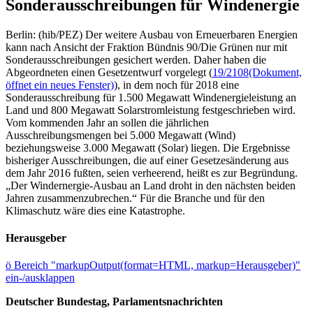
Sonderausschreibungen für Windenergie
Berlin: (hib/PEZ) Der weitere Ausbau von Erneuerbaren Energien
kann nach Ansicht der Fraktion Bündnis 90/Die Grünen nur mit
Sonderausschreibungen gesichert werden. Daher haben die
Abgeordneten einen Gesetzentwurf vorgelegt (
19/2108
(Dokument,
öffnet ein neues Fenster)
), in dem noch für 2018 eine
Sonderausschreibung für 1.500 Megawatt Windenergieleistung an
Land und 800 Megawatt Solarstromleistung festgeschrieben wird.
Vom kommenden Jahr an sollen die jährlichen
Ausschreibungsmengen bei 5.000 Megawatt (Wind)
beziehungsweise 3.000 Megawatt (Solar) liegen. Die Ergebnisse
bisheriger Ausschreibungen, die auf einer Gesetzesänderung aus
dem Jahr 2016 fußten, seien verheerend, heißt es zur Begründung.
„Der Windernergie-Ausbau an Land droht in den nächsten beiden
Jahren zusammenzubrechen.“ Für die Branche und für den
Klimaschutz wäre dies eine Katastrophe.
Herausgeber
ö
Bereich "markupOutput(format=HTML, markup=Herausgeber)"
ein-/ausklappen
Deutscher Bundestag, Parlamentsnachrichten