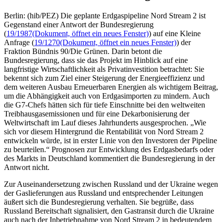
Berlin: (hib/PEZ) Die geplante Erdgaspipeline Nord Stream 2 ist
Gegenstand einer Antwort der Bundesregierung
(
19/1987
(Dokument, öffnet ein neues Fenster)
) auf eine Kleine
Anfrage (
19/1270
(Dokument, öffnet ein neues Fenster)
) der
Fraktion Bündnis 90/Die Grünen. Darin betont die
Bundesregierung, dass sie das Projekt im Hinblick auf eine
langfristige Wirtschaftlichkeit als Privatinvestition betrachtet: Sie
bekennt sich zum Ziel einer Steigerung der Energieeffizienz und
dem weiteren Ausbau Erneuerbaren Energien als wichtigem Beitrag,
um die Abhängigkeit auch von Erdgasimporten zu mindern. Auch
die G7-Chefs hätten sich für tiefe Einschnitte bei den weltweiten
Treibhausgasemissionen und für eine Dekarbonisierung der
Weltwirtschaft im Lauf dieses Jahrhunderts ausgesprochen. „Wie
sich vor diesem Hintergrund die Rentabilität von Nord Stream 2
entwickeln würde, ist in erster Linie von den Investoren der Pipeline
zu beurteilen.“ Prognosen zur Entwicklung des Erdgasbedarfs oder
des Markts in Deutschland kommentiert die Bundesregierung in der
Antwort nicht.
Zur Auseinandersetzung zwischen Russland und der Ukraine wegen
der Gaslieferungen aus Russland und entsprechender Leitungen
äußert sich die Bundesregierung verhalten. Sie begrüße, dass
Russland Bereitschaft signalisiert, den Gastransit durch die Ukraine
auch nach der Inbetriebnahme von Nord Stream 2 in bedeutendem