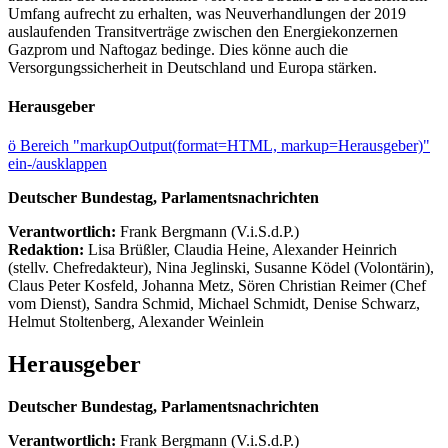
Umfang aufrecht zu erhalten, was Neuverhandlungen der 2019
auslaufenden Transitverträge zwischen den Energiekonzernen
Gazprom und Naftogaz bedinge. Dies könne auch die
Versorgungssicherheit in Deutschland und Europa stärken.
Herausgeber
ö
Bereich "markupOutput(format=HTML, markup=Herausgeber)"
ein-/ausklappen
Deutscher Bundestag, Parlamentsnachrichten
Verantwortlich:
Frank Bergmann (V.i.S.d.P.)
Redaktion:
Lisa Brüßler, Claudia Heine, Alexander Heinrich
(stellv. Chefredakteur), Nina Jeglinski,
Susanne Ködel (Volontärin),
Claus Peter Kosfeld, Johanna Metz, Sören Christian Reimer (Chef
vom Dienst), Sandra Schmid, Michael Schmidt, Denise Schwarz,
Helmut Stoltenberg, Alexander Weinlein
Herausgeber
Deutscher Bundestag, Parlamentsnachrichten
Verantwortlich:
Frank Bergmann (V.i.S.d.P.)