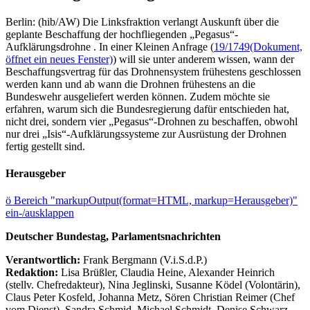
Berlin: (hib/AW) Die Linksfraktion verlangt Auskunft über die
geplante Beschaffung der hochfliegenden „Pegasus“-
Aufklärungsdrohne . In einer Kleinen Anfrage (
19/1749
(Dokument,
öffnet ein neues Fenster)
) will sie unter anderem wissen, wann der
Beschaffungsvertrag für das Drohnensystem frühestens geschlossen
werden kann und ab wann die Drohnen frühestens an die
Bundeswehr ausgeliefert werden können. Zudem möchte sie
erfahren, warum sich die Bundesregierung dafür entschieden hat,
nicht drei, sondern vier „Pegasus“-Drohnen zu beschaffen, obwohl
nur drei „Isis“-Aufklärungssysteme zur Ausrüstung der Drohnen
fertig gestellt sind.
Herausgeber
ö
Bereich "markupOutput(format=HTML, markup=Herausgeber)"
ein-/ausklappen
Deutscher Bundestag, Parlamentsnachrichten
Verantwortlich:
Frank Bergmann (V.i.S.d.P.)
Redaktion:
Lisa Brüßler, Claudia Heine, Alexander Heinrich
(stellv. Chefredakteur), Nina Jeglinski,
Susanne Ködel (Volontärin),
Claus Peter Kosfeld, Johanna Metz, Sören Christian Reimer (Chef
vom Dienst), Sandra Schmid, Michael Schmidt, Denise Schwarz,