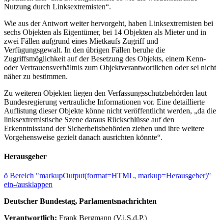
Nutzung durch Linksextremisten“.
Wie aus der Antwort weiter hervorgeht, haben Linksextremisten bei
sechs Objekten als Eigentümer, bei 14 Objekten als Mieter und in
zwei Fällen aufgrund eines Mietkaufs Zugriff und
Verfügungsgewalt. In den übrigen Fällen beruhe die
Zugriffsmöglichkeit auf der Besetzung des Objekts, einem Kenn-
oder Vertrauensverhältnis zum Objektverantwortlichen oder sei nicht
näher zu bestimmen.
Zu weiteren Objekten liegen den Verfassungsschutzbehörden laut
Bundesregierung vertrauliche Informationen vor. Eine detaillierte
Auflistung dieser Objekte könne nicht veröffentlicht werden, „da die
linksextremistische Szene daraus Rückschlüsse auf den
Erkenntnisstand der Sicherheitsbehörden ziehen und ihre weitere
Vorgehensweise gezielt danach ausrichten könnte“.
Herausgeber
ö
Bereich "markupOutput(format=HTML, markup=Herausgeber)"
ein-/ausklappen
Deutscher Bundestag, Parlamentsnachrichten
Verantwortlich:
Frank Bergmann (V.i.S.d.P.)