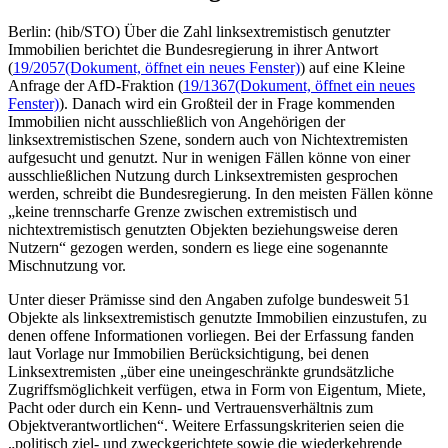
Berlin: (hib/STO) Über die Zahl linksextremistisch genutzter
Immobilien berichtet die Bundesregierung in ihrer Antwort
(
19/2057
(Dokument, öffnet ein neues Fenster)
) auf eine Kleine
Anfrage der AfD-Fraktion (
19/1367
(Dokument, öffnet ein neues
Fenster)
). Danach wird ein Großteil der in Frage kommenden
Immobilien nicht ausschließlich von Angehörigen der
linksextremistischen Szene, sondern auch von Nichtextremisten
aufgesucht und genutzt. Nur in wenigen Fällen könne von einer
ausschließlichen Nutzung durch Linksextremisten gesprochen
werden, schreibt die Bundesregierung. In den meisten Fällen könne
„keine trennscharfe Grenze zwischen extremistisch und
nichtextremistisch genutzten Objekten beziehungsweise deren
Nutzern“ gezogen werden, sondern es liege eine sogenannte
Mischnutzung vor.
Unter dieser Prämisse sind den Angaben zufolge bundesweit 51
Objekte als linksextremistisch genutzte Immobilien einzustufen, zu
denen offene Informationen vorliegen. Bei der Erfassung fanden
laut Vorlage nur Immobilien Berücksichtigung, bei denen
Linksextremisten „über eine uneingeschränkte grundsätzliche
Zugriffsmöglichkeit verfügen, etwa in Form von Eigentum, Miete,
Pacht oder durch ein Kenn- und Vertrauensverhältnis zum
Objektverantwortlichen“. Weitere Erfassungskriterien seien die
„politisch ziel- und zweckgerichtete sowie die wiederkehrende