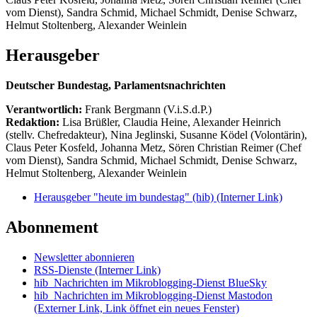
vom Dienst), Sandra Schmid, Michael Schmidt, Denise Schwarz,
Helmut Stoltenberg, Alexander Weinlein
Herausgeber
Deutscher Bundestag, Parlamentsnachrichten
Verantwortlich:
Frank Bergmann (V.i.S.d.P.)
Redaktion:
Lisa Brüßler, Claudia Heine, Alexander Heinrich
(stellv. Chefredakteur), Nina Jeglinski,
Susanne Ködel (Volontärin),
Claus Peter Kosfeld, Johanna Metz, Sören Christian Reimer (Chef
vom Dienst), Sandra Schmid, Michael Schmidt, Denise Schwarz,
Helmut Stoltenberg, Alexander Weinlein
Herausgeber "heute im bundestag" (hib)
(Interner Link)
Abonnement
Newsletter abonnieren
RSS-Dienste
(Interner Link)
hib_Nachrichten im Mikroblogging-Dienst BlueSky
hib_Nachrichten im Mikroblogging-Dienst Mastodon
(Externer Link, Link öffnet ein neues Fenster)