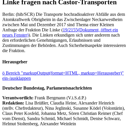
Linke fragen nach Castor-Transporten
Berlin: (hib/SCR) Die Transporte hochradioaktiver Abfälle aus dem
Atomkraftwerk Obrigheim in das Zwischenlager Neckarwestheim
zwischen Mai und Dezember 2017 sind Thema einer Kleinen
Anfrage der Fraktion Die Linke (
19/2155
(Dokument, öffnet ein
neues Fenster)
). Die Linken erkundigen sich unter anderem nach
den erforderlichen Genehmigungen, Erlaubnissen und
Zustimmungen der Behörden. Auch Sicherheitsaspekte interessieren
die Fraktion.
Herausgeber
ö
Bereich "markupOutput(format=HTML, markup=Herausgeber)"
ein-/ausklappen
Deutscher Bundestag, Parlamentsnachrichten
Verantwortlich:
Frank Bergmann (V.i.S.d.P.)
Redaktion:
Lisa Brüßler, Claudia Heine, Alexander Heinrich
(stellv. Chefredakteur), Nina Jeglinski,
Susanne Ködel (Volontärin),
Claus Peter Kosfeld, Johanna Metz, Sören Christian Reimer (Chef
vom Dienst), Sandra Schmid, Michael Schmidt, Denise Schwarz,
Helmut Stoltenberg, Alexander Weinlein