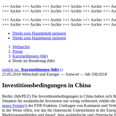
+++ Archiv +++ Archiv +++ Archiv +++ Archiv +++ Archiv +++ Ar
+++ Archiv +++ Archiv +++ Archiv +++ Archiv +++ Archiv +++ Ar
+++ Archiv +++ Archiv +++ Archiv +++ Archiv +++ Archiv +++ Ar
+++ Archiv +++ Archiv +++ Archiv +++ Archiv +++ Archiv +++ Ar
Direkt zum Hauptinhalt springen
Direkt zum Hauptmenü springen
Webarchiv
Presse
Kurzmeldungen (hib)
Heute im Bundestag (hib)
zurück zu:
Kurzmeldungen (hib)
()
25.05.2018
Wirtschaft und Energie — Antwort — hib 336/2018
Investitionsbedingungen in China
Berlin: (hib/PEZ) Die Investitionsbedingungen in China haben sich 
Situation für ausländische Investoren nur wenig verbessert, erklärt d
neues Fenster)
) der FDP-Fraktion. Umfragen von Kammern und Verbän
in der Weise offen, wie das für chinesische Unternehmen in der Europ
Marktzugangshürden und darauf, dass ausländische und chinesische F