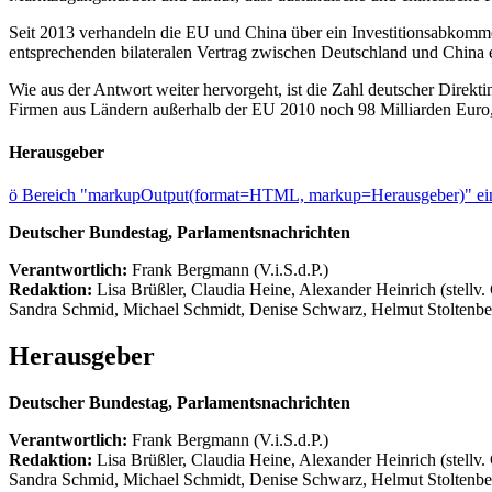
Seit 2013 verhandeln die EU und China über ein Investitionsabkomme
entsprechenden bilateralen Vertrag zwischen Deutschland und China e
Wie aus der Antwort weiter hervorgeht, ist die Zahl deutscher Direkt
Firmen aus Ländern außerhalb der EU 2010 noch 98 Milliarden Euro, 
Herausgeber
ö
Bereich "markupOutput(format=HTML, markup=Herausgeber)" ein
Deutscher Bundestag, Parlamentsnachrichten
Verantwortlich:
Frank Bergmann (V.i.S.d.P.)
Redaktion:
Lisa Brüßler, Claudia Heine, Alexander Heinrich (stellv.
Sandra Schmid, Michael Schmidt, Denise Schwarz, Helmut Stoltenbe
Herausgeber
Deutscher Bundestag, Parlamentsnachrichten
Verantwortlich:
Frank Bergmann (V.i.S.d.P.)
Redaktion:
Lisa Brüßler, Claudia Heine, Alexander Heinrich (stellv.
Sandra Schmid, Michael Schmidt, Denise Schwarz, Helmut Stoltenbe