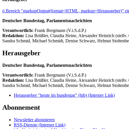
ö
Bereich "markupOutput(format=HTML, markup=Herausgeber)" ein
Deutscher Bundestag, Parlamentsnachrichten
Verantwortlich:
Frank Bergmann (V.i.S.d.P.)
Redaktion:
Lisa Brüßler, Claudia Heine, Alexander Heinrich (stellv.
Sandra Schmid, Michael Schmidt, Denise Schwarz, Helmut Stoltenbe
Herausgeber
Deutscher Bundestag, Parlamentsnachrichten
Verantwortlich:
Frank Bergmann (V.i.S.d.P.)
Redaktion:
Lisa Brüßler, Claudia Heine, Alexander Heinrich (stellv.
Sandra Schmid, Michael Schmidt, Denise Schwarz, Helmut Stoltenbe
Herausgeber "heute im bundestag" (hib)
(Interner Link)
Abonnement
Newsletter abonnieren
RSS-Dienste
(Interner Link)