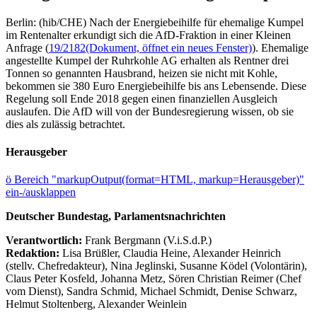
Berlin: (hib/CHE) Nach der Energiebeihilfe für ehemalige Kumpel
im Rentenalter erkundigt sich die AfD-Fraktion in einer Kleinen
Anfrage (
19/2182
(Dokument, öffnet ein neues Fenster)
). Ehemalige
angestellte Kumpel der Ruhrkohle AG erhalten als Rentner drei
Tonnen so genannten Hausbrand, heizen sie nicht mit Kohle,
bekommen sie 380 Euro Energiebeihilfe bis ans Lebensende. Diese
Regelung soll Ende 2018 gegen einen finanziellen Ausgleich
auslaufen. Die AfD will von der Bundesregierung wissen, ob sie
dies als zulässig betrachtet.
Herausgeber
ö
Bereich "markupOutput(format=HTML, markup=Herausgeber)"
ein-/ausklappen
Deutscher Bundestag, Parlamentsnachrichten
Verantwortlich:
Frank Bergmann (V.i.S.d.P.)
Redaktion:
Lisa Brüßler, Claudia Heine, Alexander Heinrich
(stellv. Chefredakteur), Nina Jeglinski,
Susanne Ködel (Volontärin),
Claus Peter Kosfeld, Johanna Metz, Sören Christian Reimer (Chef
vom Dienst), Sandra Schmid, Michael Schmidt, Denise Schwarz,
Helmut Stoltenberg, Alexander Weinlein