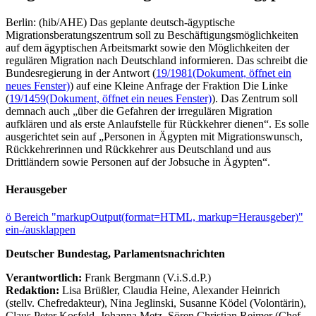
Berlin: (hib/AHE) Das geplante deutsch-ägyptische
Migrationsberatungszentrum soll zu Beschäftigungsmöglichkeiten
auf dem ägyptischen Arbeitsmarkt sowie den Möglichkeiten der
regulären Migration nach Deutschland informieren. Das schreibt die
Bundesregierung in der Antwort (
19/1981
(Dokument, öffnet ein
neues Fenster)
) auf eine Kleine Anfrage der Fraktion Die Linke
(
19/1459
(Dokument, öffnet ein neues Fenster)
). Das Zentrum soll
demnach auch „über die Gefahren der irregulären Migration
aufklären und als erste Anlaufstelle für Rückkehrer dienen“. Es solle
ausgerichtet sein auf „Personen in Ägypten mit Migrationswunsch,
Rückkehrerinnen und Rückkehrer aus Deutschland und aus
Drittländern sowie Personen auf der Jobsuche in Ägypten“.
Herausgeber
ö
Bereich "markupOutput(format=HTML, markup=Herausgeber)"
ein-/ausklappen
Deutscher Bundestag, Parlamentsnachrichten
Verantwortlich:
Frank Bergmann (V.i.S.d.P.)
Redaktion:
Lisa Brüßler, Claudia Heine, Alexander Heinrich
(stellv. Chefredakteur), Nina Jeglinski,
Susanne Ködel (Volontärin),
Claus Peter Kosfeld, Johanna Metz, Sören Christian Reimer (Chef