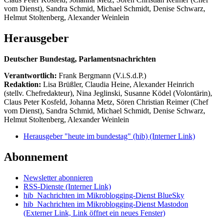
vom Dienst), Sandra Schmid, Michael Schmidt, Denise Schwarz,
Helmut Stoltenberg, Alexander Weinlein
Herausgeber
Deutscher Bundestag, Parlamentsnachrichten
Verantwortlich:
Frank Bergmann (V.i.S.d.P.)
Redaktion:
Lisa Brüßler, Claudia Heine, Alexander Heinrich
(stellv. Chefredakteur), Nina Jeglinski,
Susanne Ködel (Volontärin),
Claus Peter Kosfeld, Johanna Metz, Sören Christian Reimer (Chef
vom Dienst), Sandra Schmid, Michael Schmidt, Denise Schwarz,
Helmut Stoltenberg, Alexander Weinlein
Herausgeber "heute im bundestag" (hib)
(Interner Link)
Abonnement
Newsletter abonnieren
RSS-Dienste
(Interner Link)
hib_Nachrichten im Mikroblogging-Dienst BlueSky
hib_Nachrichten im Mikroblogging-Dienst Mastodon
(Externer Link, Link öffnet ein neues Fenster)