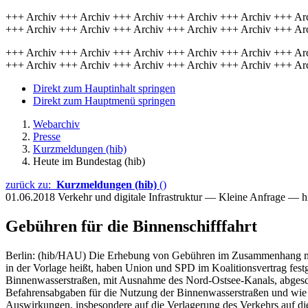
+++ Archiv +++ Archiv +++ Archiv +++ Archiv +++ Archiv +++ Ar
+++ Archiv +++ Archiv +++ Archiv +++ Archiv +++ Archiv +++ Ar
+++ Archiv +++ Archiv +++ Archiv +++ Archiv +++ Archiv +++ Ar
+++ Archiv +++ Archiv +++ Archiv +++ Archiv +++ Archiv +++ Ar
Direkt zum Hauptinhalt springen
Direkt zum Hauptmenü springen
Webarchiv
Presse
Kurzmeldungen (hib)
Heute im Bundestag (hib)
zurück zu:
Kurzmeldungen (hib)
()
01.06.2018
Verkehr und digitale Infrastruktur — Kleine Anfrage — 
Gebühren für die Binnenschifffahrt
Berlin: (hib/HAU) Die Erhebung von Gebühren im Zusammenhang mit
in der Vorlage heißt, haben Union und SPD im Koalitionsvertrag fest
Binnenwasserstraßen, mit Ausnahme des Nord-Ostsee-Kanals, abgesch
Befahrensabgaben für die Nutzung der Binnenwasserstraßen und wie
Auswirkungen, insbesondere auf die Verlagerung des Verkehrs auf di