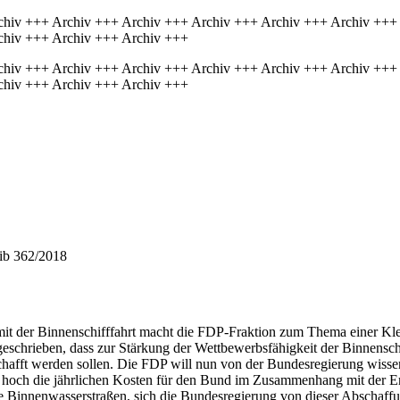
chiv +++ Archiv +++ Archiv +++ Archiv +++ Archiv +++ Archiv +++
chiv +++ Archiv +++ Archiv +++
chiv +++ Archiv +++ Archiv +++ Archiv +++ Archiv +++ Archiv +++
chiv +++ Archiv +++ Archiv +++
hib 362/2018
 der Binnenschifffahrt macht die FDP-Fraktion zum Thema einer Kle
geschrieben, dass zur Stärkung der Wettbewerbsfähigkeit der Binnensch
afft werden sollen. Die FDP will nun von der Bundesregierung wissen
 hoch die jährlichen Kosten für den Bund im Zusammenhang mit der Er
e Binnenwasserstraßen, sich die Bundesregierung von dieser Abschaffu