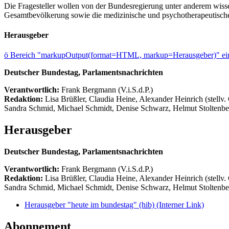
Die Fragesteller wollen von der Bundesregierung unter anderem wissen
Gesamtbevölkerung sowie die medizinische und psychotherapeutische
Herausgeber
ö
Bereich "markupOutput(format=HTML, markup=Herausgeber)" ein
Deutscher Bundestag, Parlamentsnachrichten
Verantwortlich:
Frank Bergmann (V.i.S.d.P.)
Redaktion:
Lisa Brüßler, Claudia Heine, Alexander Heinrich (stellv.
Sandra Schmid, Michael Schmidt, Denise Schwarz, Helmut Stoltenbe
Herausgeber
Deutscher Bundestag, Parlamentsnachrichten
Verantwortlich:
Frank Bergmann (V.i.S.d.P.)
Redaktion:
Lisa Brüßler, Claudia Heine, Alexander Heinrich (stellv.
Sandra Schmid, Michael Schmidt, Denise Schwarz, Helmut Stoltenbe
Herausgeber "heute im bundestag" (hib)
(Interner Link)
Abonnement