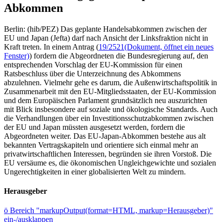
Abkommen
Berlin: (hib/PEZ) Das geplante Handelsabkommen zwischen der
EU und Japan (Jefta) darf nach Ansicht der Linksfraktion nicht in
Kraft treten. In einem Antrag (
19/2521
(Dokument, öffnet ein neues
Fenster)
) fordern die Abgeordneten die Bundesregierung auf, den
entsprechenden Vorschlag der EU-Kommission für einen
Ratsbeschluss über die Unterzeichnung des Abkommens
abzulehnen. Vielmehr gehe es darum, die Außenwirtschaftspolitik in
Zusammenarbeit mit den EU-Mitgliedsstaaten, der EU-Kommission
und dem Europäischen Parlament grundsätzlich neu auszurichten
mit Blick insbesondere auf soziale und ökologische Standards. Auch
die Verhandlungen über ein Investitionsschutzabkommen zwischen
der EU und Japan müssten ausgesetzt werden, fordern die
Abgeordneten weiter. Das EU-Japan-Abkommen bestehe aus alt
bekannten Vertragskapiteln und orientiere sich einmal mehr an
privatwirtschaftlichen Interessen, begründen sie ihren Vorstoß. Die
EU versäume es, die ökonomischen Ungleichgewichte und sozialen
Ungerechtigkeiten in einer globalisierten Welt zu mindern.
Herausgeber
ö
Bereich "markupOutput(format=HTML, markup=Herausgeber)"
ein-/ausklappen