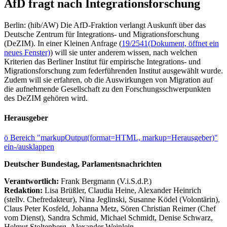
AfD fragt nach Integrationsforschung
Berlin: (hib/AW) Die AfD-Fraktion verlangt Auskunft über das
Deutsche Zentrum für Integrations- und Migrationsforschung
(DeZIM). In einer Kleinen Anfrage (
19/2541
(Dokument, öffnet ein
neues Fenster)
) will sie unter anderem wissen, nach welchen
Kriterien das Berliner Institut für empirische Integrations- und
Migrationsforschung zum federführenden Institut ausgewählt wurde.
Zudem will sie erfahren, ob die Auswirkungen von Migration auf
die aufnehmende Gesellschaft zu den Forschungsschwerpunkten
des DeZIM gehören wird.
Herausgeber
ö
Bereich "markupOutput(format=HTML, markup=Herausgeber)"
ein-/ausklappen
Deutscher Bundestag, Parlamentsnachrichten
Verantwortlich:
Frank Bergmann (V.i.S.d.P.)
Redaktion:
Lisa Brüßler, Claudia Heine, Alexander Heinrich
(stellv. Chefredakteur), Nina Jeglinski,
Susanne Ködel (Volontärin),
Claus Peter Kosfeld, Johanna Metz, Sören Christian Reimer (Chef
vom Dienst), Sandra Schmid, Michael Schmidt, Denise Schwarz,
Helmut Stoltenberg, Alexander Weinlein