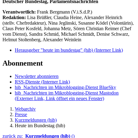
Deutscher Bundestag, Parlamentsnachrichten
Verantwortlich:
Frank Bergmann (V.i.S.d.P.)
Redaktion:
Lisa Brüßler, Claudia Heine, Alexander Heinrich
(stellv. Chefredakteur), Nina Jeglinski,
Susanne Ködel (Volontärin),
Claus Peter Kosfeld, Johanna Metz, Sören Christian Reimer (Chef
vom Dienst), Sandra Schmid, Michael Schmidt, Denise Schwarz,
Helmut Stoltenberg, Alexander Weinlein
Herausgeber "heute im bundestag" (hib)
(Interner Link)
Abonnement
Newsletter abonnieren
RSS-Dienste
(Interner Link)
hib_Nachrichten im Mikroblogging-Dienst BlueSky
hib_Nachrichten im Mikroblogging-Dienst Mastodon
(Externer Link, Link öffnet ein neues Fenster)
Webarchiv
Presse
Kurzmeldungen (hib)
Heute im Bundestag (hib)
zurück zu:
Kurzmeldungen (hib)
()