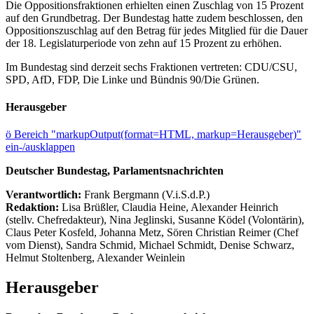
Die Oppositionsfraktionen erhielten einen Zuschlag von 15 Prozent
auf den Grundbetrag. Der Bundestag hatte zudem beschlossen, den
Oppositionszuschlag auf den Betrag für jedes Mitglied für die Dauer
der 18. Legislaturperiode von zehn auf 15 Prozent zu erhöhen.
Im Bundestag sind derzeit sechs Fraktionen vertreten: CDU/CSU,
SPD, AfD, FDP, Die Linke und Bündnis 90/Die Grünen.
Herausgeber
ö
Bereich "markupOutput(format=HTML, markup=Herausgeber)"
ein-/ausklappen
Deutscher Bundestag, Parlamentsnachrichten
Verantwortlich:
Frank Bergmann (V.i.S.d.P.)
Redaktion:
Lisa Brüßler, Claudia Heine, Alexander Heinrich
(stellv. Chefredakteur), Nina Jeglinski,
Susanne Ködel (Volontärin),
Claus Peter Kosfeld, Johanna Metz, Sören Christian Reimer (Chef
vom Dienst), Sandra Schmid, Michael Schmidt, Denise Schwarz,
Helmut Stoltenberg, Alexander Weinlein
Herausgeber