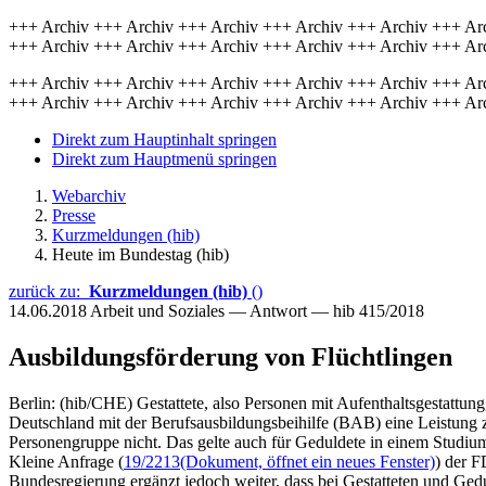
+++ Archiv +++ Archiv +++ Archiv +++ Archiv +++ Archiv +++ Ar
+++ Archiv +++ Archiv +++ Archiv +++ Archiv +++ Archiv +++ Ar
+++ Archiv +++ Archiv +++ Archiv +++ Archiv +++ Archiv +++ Ar
+++ Archiv +++ Archiv +++ Archiv +++ Archiv +++ Archiv +++ Ar
Direkt zum Hauptinhalt springen
Direkt zum Hauptmenü springen
Webarchiv
Presse
Kurzmeldungen (hib)
Heute im Bundestag (hib)
zurück zu:
Kurzmeldungen (hib)
()
14.06.2018
Arbeit und Soziales — Antwort — hib 415/2018
Ausbildungsförderung von Flüchtlingen
Berlin: (hib/CHE) Gestattete, also Personen mit Aufenthaltsgestattun
Deutschland mit der Berufsausbildungsbeihilfe (BAB) eine Leistung z
Personengruppe nicht. Das gelte auch für Geduldete in einem Studium
Kleine Anfrage (
19/2213
(Dokument, öffnet ein neues Fenster)
) der F
Bundesregierung ergänzt jedoch weiter, dass bei Gestatteten und Ge