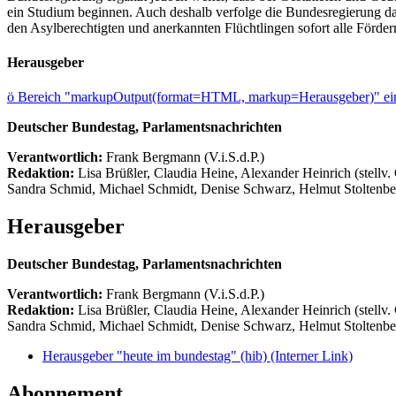
ein Studium beginnen. Auch deshalb verfolge die Bundesregierung da
den Asylberechtigten und anerkannten Flüchtlingen sofort alle Förde
Herausgeber
ö
Bereich "markupOutput(format=HTML, markup=Herausgeber)" ein
Deutscher Bundestag, Parlamentsnachrichten
Verantwortlich:
Frank Bergmann (V.i.S.d.P.)
Redaktion:
Lisa Brüßler, Claudia Heine, Alexander Heinrich (stellv.
Sandra Schmid, Michael Schmidt, Denise Schwarz, Helmut Stoltenbe
Herausgeber
Deutscher Bundestag, Parlamentsnachrichten
Verantwortlich:
Frank Bergmann (V.i.S.d.P.)
Redaktion:
Lisa Brüßler, Claudia Heine, Alexander Heinrich (stellv.
Sandra Schmid, Michael Schmidt, Denise Schwarz, Helmut Stoltenbe
Herausgeber "heute im bundestag" (hib)
(Interner Link)
Abonnement