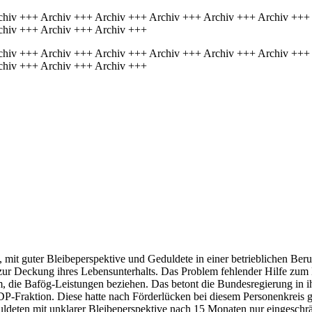
chiv +++ Archiv +++ Archiv +++ Archiv +++ Archiv +++ Archiv +++
chiv +++ Archiv +++ Archiv +++
chiv +++ Archiv +++ Archiv +++ Archiv +++ Archiv +++ Archiv +++
chiv +++ Archiv +++ Archiv +++
g, mit guter Bleibeperspektive und Geduldete in einer betrieblichen Be
ur Deckung ihres Lebensunterhalts. Das Problem fehlender Hilfe zum Le
, die Bafög-Leistungen beziehen. Das betont die Bundesregierung in i
DP-Fraktion. Diese hatte nach Förderlücken bei diesem Personenkreis 
duldeten mit unklarer Bleibeperspektive nach 15 Monaten nur eingeschr