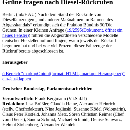
Grüne fragen nach Diesel-Rückrufen
Berlin: (hib/HAU) Nach dem Stand der Rückrufe von
Dieselfahrzeugen „und anderer Maßnahmen im Rahmen des
Abgasskandals“ erkundigt sich die Fraktion Bündnis 90/Die
Grünen. In einer Kleinen Anfrage (
19/2595
(Dokument, öffnet ein
neues Fenster)
) führen die Abgeordneten verschiedene Modelle
deutscher Hersteller auf und fragen, wann jeweils der Rückruf
begonnen hat und bei wie viel Prozent dieser Fahrzeuge der
Rückruf bereits abgeschlossen ist.
Herausgeber
ö
Bereich "markupOutput(format=HTML, markup=Herausgeber)"
ein-/ausklappen
Deutscher Bundestag, Parlamentsnachrichten
Verantwortlich:
Frank Bergmann (V.i.S.d.P.)
Redaktion:
Lisa Brüßler, Claudia Heine, Alexander Heinrich
(stellv. Chefredakteur), Nina Jeglinski,
Susanne Ködel (Volontärin),
Claus Peter Kosfeld, Johanna Metz, Sören Christian Reimer (Chef
vom Dienst), Sandra Schmid, Michael Schmidt, Denise Schwarz,
Helmut Stoltenberg, Alexander Weinlein