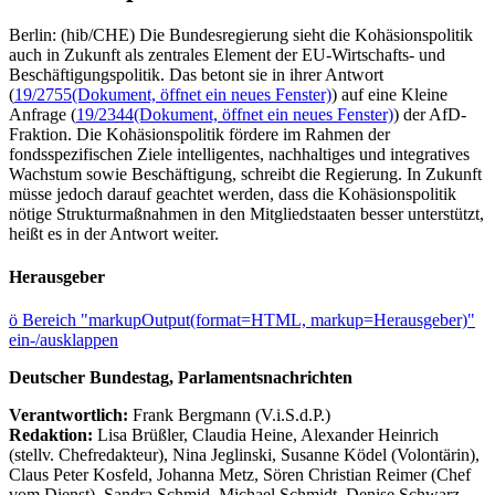
Berlin: (hib/CHE) Die Bundesregierung sieht die Kohäsionspolitik
auch in Zukunft als zentrales Element der EU-Wirtschafts- und
Beschäftigungspolitik. Das betont sie in ihrer Antwort
(
19/2755
(Dokument, öffnet ein neues Fenster)
) auf eine Kleine
Anfrage (
19/2344
(Dokument, öffnet ein neues Fenster)
) der AfD-
Fraktion. Die Kohäsionspolitik fördere im Rahmen der
fondsspezifischen Ziele intelligentes, nachhaltiges und integratives
Wachstum sowie Beschäftigung, schreibt die Regierung. In Zukunft
müsse jedoch darauf geachtet werden, dass die Kohäsionspolitik
nötige Strukturmaßnahmen in den Mitgliedstaaten besser unterstützt,
heißt es in der Antwort weiter.
Herausgeber
ö
Bereich "markupOutput(format=HTML, markup=Herausgeber)"
ein-/ausklappen
Deutscher Bundestag, Parlamentsnachrichten
Verantwortlich:
Frank Bergmann (V.i.S.d.P.)
Redaktion:
Lisa Brüßler, Claudia Heine, Alexander Heinrich
(stellv. Chefredakteur), Nina Jeglinski,
Susanne Ködel (Volontärin),
Claus Peter Kosfeld, Johanna Metz, Sören Christian Reimer (Chef
vom Dienst), Sandra Schmid, Michael Schmidt, Denise Schwarz,