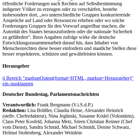
öffentliche Forderungen nach Rechten auf Selbstbestimmung
indigener Völker zu erzeugen oder zu verschärfen, bestehe
insbesondere dort, „wo unterschiedliche Gruppen konkurrierende
Ansprüche auf Land oder Ressourcen erheben oder wo solche
Forderungen Gruppen für den Vorwurf angreifbar machen, die
Autorität des Staates herauszufordern oder die nationale Sicherheit
zu gefährden“. Ihren Angaben zufolge wirke die deutsche
Entwicklungszusammenarbeit darauf hin, dass Inhaber von
Menschenrechten diese besser einfordern und staatliche Stellen diese
besser respektieren, schützen und gewährleisten können.
Herausgeber
ö
Bereich "markupOutput(format=HTML, markup=Herausgeber)"
ein-/ausklappen
Deutscher Bundestag, Parlamentsnachrichten
Verantwortlich:
Frank Bergmann (V.i.S.d.P.)
Redaktion:
Lisa Brüßler, Claudia Heine, Alexander Heinrich
(stellv. Chefredakteur), Nina Jeglinski,
Susanne Ködel (Volontärin),
Claus Peter Kosfeld, Johanna Metz, Sören Christian Reimer (Chef
vom Dienst), Sandra Schmid, Michael Schmidt, Denise Schwarz,
Helmut Stoltenberg, Alexander Weinlein