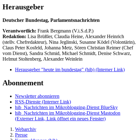
Herausgeber
Deutscher Bundestag, Parlamentsnachrichten
Verantwortlich:
Frank Bergmann (V.i.S.d.P.)
Redaktion:
Lisa Brüßler, Claudia Heine, Alexander Heinrich
(stellv. Chefredakteur), Nina Jeglinski,
Susanne Ködel (Volontärin),
Claus Peter Kosfeld, Johanna Metz, Sören Christian Reimer (Chef
vom Dienst), Sandra Schmid, Michael Schmidt, Denise Schwarz,
Helmut Stoltenberg, Alexander Weinlein
Herausgeber "heute im bundestag" (hib)
(Interner Link)
Abonnement
Newsletter abonnieren
RSS-Dienste
(Interner Link)
hib_Nachrichten im Mikroblogging-Dienst BlueSky
hib_Nachrichten im Mikroblogging-Dienst Mastodon
(Externer Link, Link öffnet ein neues Fenster)
Webarchiv
Presse