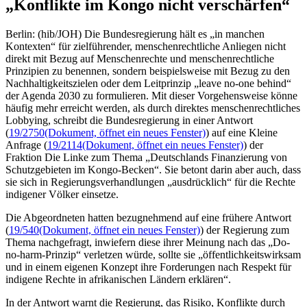
„Konflikte im Kongo nicht verschärfen“
Berlin: (hib/JOH) Die Bundesregierung hält es „in manchen
Kontexten“ für zielführender, menschenrechtliche Anliegen nicht
direkt mit Bezug auf Menschenrechte und menschenrechtliche
Prinzipien zu benennen, sondern beispielsweise mit Bezug zu den
Nachhaltigkeitszielen oder dem Leitprinzip „leave no-one behind“
der Agenda 2030 zu formulieren. Mit dieser Vorgehensweise könne
häufig mehr erreicht werden, als durch direktes menschenrechtliches
Lobbying, schreibt die Bundesregierung in einer Antwort
(
19/2750
(Dokument, öffnet ein neues Fenster)
) auf eine Kleine
Anfrage (
19/2114
(Dokument, öffnet ein neues Fenster)
) der
Fraktion Die Linke zum Thema „Deutschlands Finanzierung von
Schutzgebieten im Kongo-Becken“. Sie betont darin aber auch, dass
sie sich in Regierungsverhandlungen „ausdrücklich“ für die Rechte
indigener Völker einsetze.
Die Abgeordneten hatten bezugnehmend auf eine frühere Antwort
(
19/540
(Dokument, öffnet ein neues Fenster)
) der Regierung zum
Thema nachgefragt, inwiefern diese ihrer Meinung nach das „Do-
no-harm-Prinzip“ verletzen würde, sollte sie „öffentlichkeitswirksam
und in einem eigenen Konzept ihre Forderungen nach Respekt für
indigene Rechte in afrikanischen Ländern erklären“.
In der Antwort warnt die Regierung, das Risiko, Konflikte durch