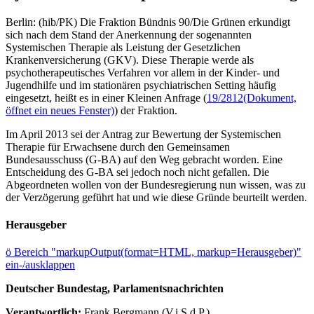
Berlin: (hib/PK) Die Fraktion Bündnis 90/Die Grünen erkundigt
sich nach dem Stand der Anerkennung der sogenannten
Systemischen Therapie als Leistung der Gesetzlichen
Krankenversicherung (GKV). Diese Therapie werde als
psychotherapeutisches Verfahren vor allem in der Kinder- und
Jugendhilfe und im stationären psychiatrischen Setting häufig
eingesetzt, heißt es in einer Kleinen Anfrage (
19/2812
(Dokument,
öffnet ein neues Fenster)
) der Fraktion.
Im April 2013 sei der Antrag zur Bewertung der Systemischen
Therapie für Erwachsene durch den Gemeinsamen
Bundesausschuss (G-BA) auf den Weg gebracht worden. Eine
Entscheidung des G-BA sei jedoch noch nicht gefallen. Die
Abgeordneten wollen von der Bundesregierung nun wissen, was zu
der Verzögerung geführt hat und wie diese Gründe beurteilt werden.
Herausgeber
ö
Bereich "markupOutput(format=HTML, markup=Herausgeber)"
ein-/ausklappen
Deutscher Bundestag, Parlamentsnachrichten
Verantwortlich:
Frank Bergmann (V.i.S.d.P.)