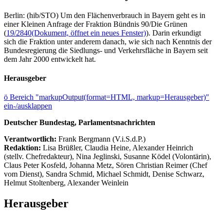
Berlin: (hib/STO) Um den Flächenverbrauch in Bayern geht es in
einer Kleinen Anfrage der Fraktion Bündnis 90/Die Grünen
(
19/2840
(Dokument, öffnet ein neues Fenster)
). Darin erkundigt
sich die Fraktion unter anderem danach, wie sich nach Kenntnis der
Bundesregierung die Siedlungs- und Verkehrsfläche in Bayern seit
dem Jahr 2000 entwickelt hat.
Herausgeber
ö
Bereich "markupOutput(format=HTML, markup=Herausgeber)"
ein-/ausklappen
Deutscher Bundestag, Parlamentsnachrichten
Verantwortlich:
Frank Bergmann (V.i.S.d.P.)
Redaktion:
Lisa Brüßler, Claudia Heine, Alexander Heinrich
(stellv. Chefredakteur), Nina Jeglinski,
Susanne Ködel (Volontärin),
Claus Peter Kosfeld, Johanna Metz, Sören Christian Reimer (Chef
vom Dienst), Sandra Schmid, Michael Schmidt, Denise Schwarz,
Helmut Stoltenberg, Alexander Weinlein
Herausgeber