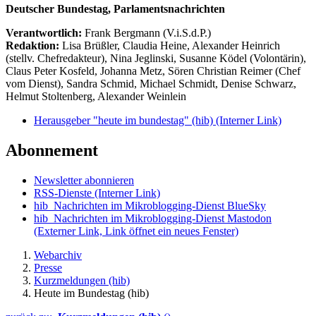
Deutscher Bundestag, Parlamentsnachrichten
Verantwortlich:
Frank Bergmann (V.i.S.d.P.)
Redaktion:
Lisa Brüßler, Claudia Heine, Alexander Heinrich
(stellv. Chefredakteur), Nina Jeglinski,
Susanne Ködel (Volontärin),
Claus Peter Kosfeld, Johanna Metz, Sören Christian Reimer (Chef
vom Dienst), Sandra Schmid, Michael Schmidt, Denise Schwarz,
Helmut Stoltenberg, Alexander Weinlein
Herausgeber "heute im bundestag" (hib)
(Interner Link)
Abonnement
Newsletter abonnieren
RSS-Dienste
(Interner Link)
hib_Nachrichten im Mikroblogging-Dienst BlueSky
hib_Nachrichten im Mikroblogging-Dienst Mastodon
(Externer Link, Link öffnet ein neues Fenster)
Webarchiv
Presse
Kurzmeldungen (hib)
Heute im Bundestag (hib)