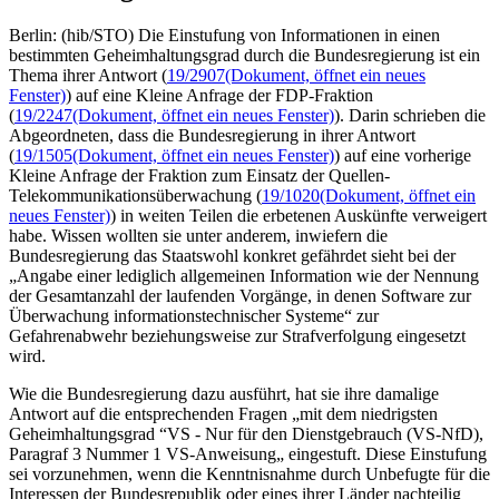
Berlin: (hib/STO) Die Einstufung von Informationen in einen
bestimmten Geheimhaltungsgrad durch die Bundesregierung ist ein
Thema ihrer Antwort (
19/2907
(Dokument, öffnet ein neues
Fenster)
) auf eine Kleine Anfrage der FDP-Fraktion
(
19/2247
(Dokument, öffnet ein neues Fenster)
). Darin schrieben die
Abgeordneten, dass die Bundesregierung in ihrer Antwort
(
19/1505
(Dokument, öffnet ein neues Fenster)
) auf eine vorherige
Kleine Anfrage der Fraktion zum Einsatz der Quellen-
Telekommunikationsüberwachung (
19/1020
(Dokument, öffnet ein
neues Fenster)
) in weiten Teilen die erbetenen Auskünfte verweigert
habe. Wissen wollten sie unter anderem, inwiefern die
Bundesregierung das Staatswohl konkret gefährdet sieht bei der
„Angabe einer lediglich allgemeinen Information wie der Nennung
der Gesamtanzahl der laufenden Vorgänge, in denen Software zur
Überwachung informationstechnischer Systeme“ zur
Gefahrenabwehr beziehungsweise zur Strafverfolgung eingesetzt
wird.
Wie die Bundesregierung dazu ausführt, hat sie ihre damalige
Antwort auf die entsprechenden Fragen „mit dem niedrigsten
Geheimhaltungsgrad “VS - Nur für den Dienstgebrauch (VS-NfD),
Paragraf 3 Nummer 1 VS-Anweisung„ eingestuft. Diese Einstufung
sei vorzunehmen, wenn die Kenntnisnahme durch Unbefugte für die
Interessen der Bundesrepublik oder eines ihrer Länder nachteilig