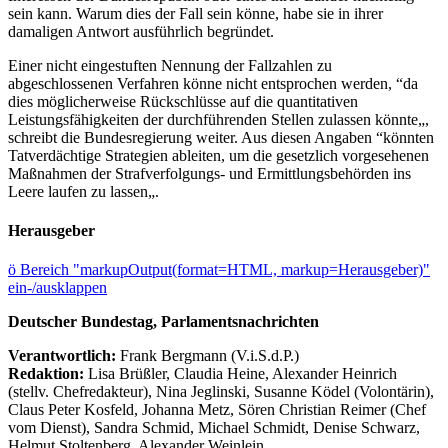
sein kann. Warum dies der Fall sein könne, habe sie in ihrer
damaligen Antwort ausführlich begründet.
Einer nicht eingestuften Nennung der Fallzahlen zu
abgeschlossenen Verfahren könne nicht entsprochen werden, “da
dies möglicherweise Rückschlüsse auf die quantitativen
Leistungsfähigkeiten der durchführenden Stellen zulassen könnte„,
schreibt die Bundesregierung weiter. Aus diesen Angaben “könnten
Tatverdächtige Strategien ableiten, um die gesetzlich vorgesehenen
Maßnahmen der Strafverfolgungs- und Ermittlungsbehörden ins
Leere laufen zu lassen„.
Herausgeber
ö
Bereich "markupOutput(format=HTML, markup=Herausgeber)"
ein-/ausklappen
Deutscher Bundestag, Parlamentsnachrichten
Verantwortlich:
Frank Bergmann (V.i.S.d.P.)
Redaktion:
Lisa Brüßler, Claudia Heine, Alexander Heinrich
(stellv. Chefredakteur), Nina Jeglinski,
Susanne Ködel (Volontärin),
Claus Peter Kosfeld, Johanna Metz, Sören Christian Reimer (Chef
vom Dienst), Sandra Schmid, Michael Schmidt, Denise Schwarz,
Helmut Stoltenberg, Alexander Weinlein