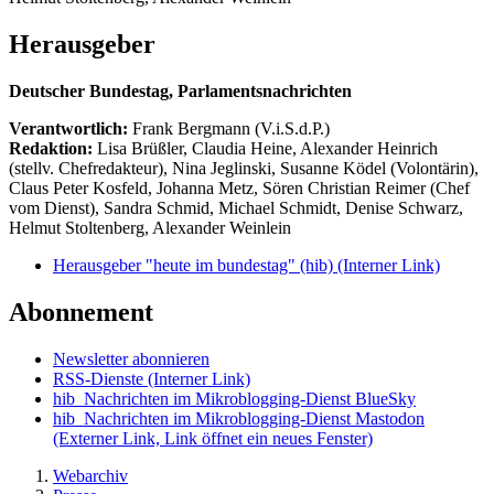
Herausgeber
Deutscher Bundestag, Parlamentsnachrichten
Verantwortlich:
Frank Bergmann (V.i.S.d.P.)
Redaktion:
Lisa Brüßler, Claudia Heine, Alexander Heinrich
(stellv. Chefredakteur), Nina Jeglinski,
Susanne Ködel (Volontärin),
Claus Peter Kosfeld, Johanna Metz, Sören Christian Reimer (Chef
vom Dienst), Sandra Schmid, Michael Schmidt, Denise Schwarz,
Helmut Stoltenberg, Alexander Weinlein
Herausgeber "heute im bundestag" (hib)
(Interner Link)
Abonnement
Newsletter abonnieren
RSS-Dienste
(Interner Link)
hib_Nachrichten im Mikroblogging-Dienst BlueSky
hib_Nachrichten im Mikroblogging-Dienst Mastodon
(Externer Link, Link öffnet ein neues Fenster)
Webarchiv