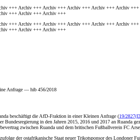
chiv +++ Archiv +++ Archiv +++ Archiv +++ Archiv +++ Archiv +++
chiv +++ Archiv +++ Archiv +++
chiv +++ Archiv +++ Archiv +++ Archiv +++ Archiv +++ Archiv +++
chiv +++ Archiv +++ Archiv +++
ine Anfrage — hib 456/2018
da beschäftigt die AfD-Fraktion in einer Kleinen Anfrage (
19/2827
(D
 der Bundesregierung in den Jahren 2015, 2016 und 2017 an Ruanda gez
bevertrag zwischen Ruanda und dem britischen Fußballverein FC Arsen
 zufolge der ostafrikanische Staat neuer Trikotsponsor des Londoner Fuß