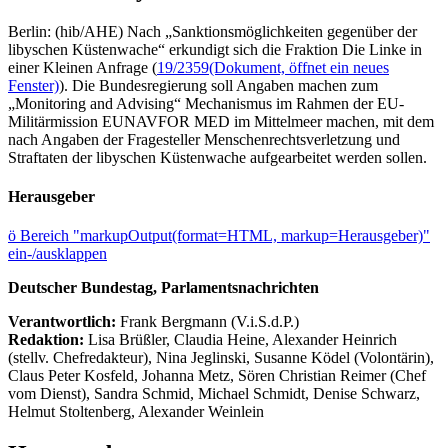
Berlin: (hib/AHE) Nach „Sanktionsmöglichkeiten gegenüber der
libyschen Küstenwache“ erkundigt sich die Fraktion Die Linke in
einer Kleinen Anfrage (
19/2359
(Dokument, öffnet ein neues
Fenster)
). Die Bundesregierung soll Angaben machen zum
„Monitoring and Advising“ Mechanismus im Rahmen der EU-
Militärmission EUNAVFOR MED im Mittelmeer machen, mit dem
nach Angaben der Fragesteller Menschenrechtsverletzung und
Straftaten der libyschen Küstenwache aufgearbeitet werden sollen.
Herausgeber
ö
Bereich "markupOutput(format=HTML, markup=Herausgeber)"
ein-/ausklappen
Deutscher Bundestag, Parlamentsnachrichten
Verantwortlich:
Frank Bergmann (V.i.S.d.P.)
Redaktion:
Lisa Brüßler, Claudia Heine, Alexander Heinrich
(stellv. Chefredakteur), Nina Jeglinski,
Susanne Ködel (Volontärin),
Claus Peter Kosfeld, Johanna Metz, Sören Christian Reimer (Chef
vom Dienst), Sandra Schmid, Michael Schmidt, Denise Schwarz,
Helmut Stoltenberg, Alexander Weinlein