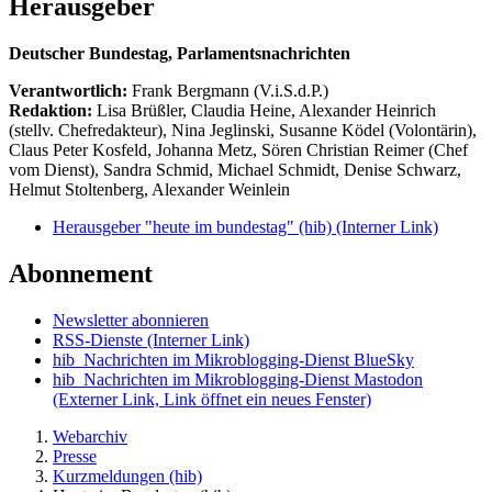
Herausgeber
Deutscher Bundestag, Parlamentsnachrichten
Verantwortlich:
Frank Bergmann (V.i.S.d.P.)
Redaktion:
Lisa Brüßler, Claudia Heine, Alexander Heinrich
(stellv. Chefredakteur), Nina Jeglinski,
Susanne Ködel (Volontärin),
Claus Peter Kosfeld, Johanna Metz, Sören Christian Reimer (Chef
vom Dienst), Sandra Schmid, Michael Schmidt, Denise Schwarz,
Helmut Stoltenberg, Alexander Weinlein
Herausgeber "heute im bundestag" (hib)
(Interner Link)
Abonnement
Newsletter abonnieren
RSS-Dienste
(Interner Link)
hib_Nachrichten im Mikroblogging-Dienst BlueSky
hib_Nachrichten im Mikroblogging-Dienst Mastodon
(Externer Link, Link öffnet ein neues Fenster)
Webarchiv
Presse
Kurzmeldungen (hib)