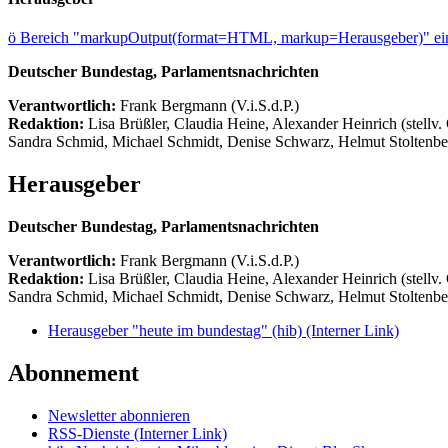
ö
Bereich "markupOutput(format=HTML, markup=Herausgeber)" ein
Deutscher Bundestag, Parlamentsnachrichten
Verantwortlich:
Frank Bergmann (V.i.S.d.P.)
Redaktion:
Lisa Brüßler, Claudia Heine, Alexander Heinrich (stellv.
Sandra Schmid, Michael Schmidt, Denise Schwarz, Helmut Stoltenbe
Herausgeber
Deutscher Bundestag, Parlamentsnachrichten
Verantwortlich:
Frank Bergmann (V.i.S.d.P.)
Redaktion:
Lisa Brüßler, Claudia Heine, Alexander Heinrich (stellv.
Sandra Schmid, Michael Schmidt, Denise Schwarz, Helmut Stoltenbe
Herausgeber "heute im bundestag" (hib)
(Interner Link)
Abonnement
Newsletter abonnieren
RSS-Dienste
(Interner Link)