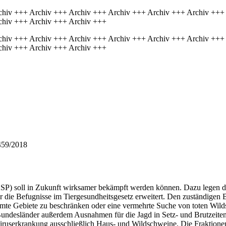
chiv +++ Archiv +++ Archiv +++ Archiv +++ Archiv +++ Archiv +++
chiv +++ Archiv +++ Archiv +++
chiv +++ Archiv +++ Archiv +++ Archiv +++ Archiv +++ Archiv +++
chiv +++ Archiv +++ Archiv +++
459/2018
 (ASP) soll in Zukunft wirksamer bekämpft werden können. Dazu lege
er die Befugnisse im Tiergesundheitsgesetz erweitert. Den zuständigen 
mte Gebiete zu beschränken oder eine vermehrte Suche von toten Wild
desländer außerdem Ausnahmen für die Jagd in Setz- und Brutzeiten fes
iruserkrankung ausschließlich Haus- und Wildschweine. Die Fraktionen