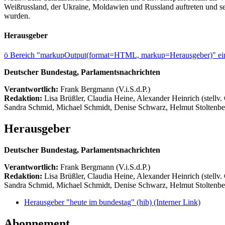
Weißrussland, der Ukraine, Moldawien und Russland auftreten und seit
wurden.
Herausgeber
ö
Bereich "markupOutput(format=HTML, markup=Herausgeber)" ein
Deutscher Bundestag, Parlamentsnachrichten
Verantwortlich:
Frank Bergmann (V.i.S.d.P.)
Redaktion:
Lisa Brüßler, Claudia Heine, Alexander Heinrich (stellv.
Sandra Schmid, Michael Schmidt, Denise Schwarz, Helmut Stoltenbe
Herausgeber
Deutscher Bundestag, Parlamentsnachrichten
Verantwortlich:
Frank Bergmann (V.i.S.d.P.)
Redaktion:
Lisa Brüßler, Claudia Heine, Alexander Heinrich (stellv.
Sandra Schmid, Michael Schmidt, Denise Schwarz, Helmut Stoltenbe
Herausgeber "heute im bundestag" (hib)
(Interner Link)
Abonnement