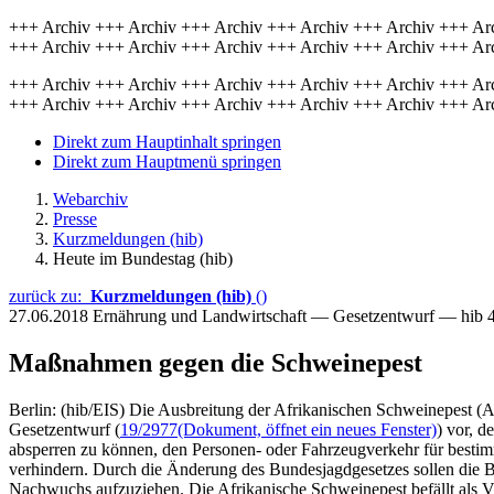
+++ Archiv +++ Archiv +++ Archiv +++ Archiv +++ Archiv +++ Ar
+++ Archiv +++ Archiv +++ Archiv +++ Archiv +++ Archiv +++ Ar
+++ Archiv +++ Archiv +++ Archiv +++ Archiv +++ Archiv +++ Ar
+++ Archiv +++ Archiv +++ Archiv +++ Archiv +++ Archiv +++ Ar
Direkt zum Hauptinhalt springen
Direkt zum Hauptmenü springen
Webarchiv
Presse
Kurzmeldungen (hib)
Heute im Bundestag (hib)
zurück zu:
Kurzmeldungen (hib)
()
27.06.2018
Ernährung und Landwirtschaft — Gesetzentwurf — hib 
Maßnahmen gegen die Schweinepest
Berlin: (hib/EIS) Die Ausbreitung der Afrikanischen Schweinepest
Gesetzentwurf (
19/2977
(Dokument, öffnet ein neues Fenster)
) vor, d
absperren zu können, den Personen- oder Fahrzeugverkehr für bestim
verhindern. Durch die Änderung des Bundesjagdgesetzes sollen die Bun
Nachwuchs aufzuziehen. Die Afrikanische Schweinepest befällt als V