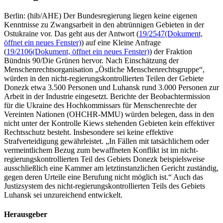
Berlin: (hib/AHE) Der Bundesregierung liegen keine eigenen
Kenntnisse zu Zwangsarbeit in den abtrünnigen Gebieten in der
Ostukraine vor. Das geht aus der Antwort (
19/2547
(Dokument,
öffnet ein neues Fenster)
) auf eine Kleine Anfrage
(
19/2106
(Dokument, öffnet ein neues Fenster)
) der Fraktion
Bündnis 90/Die Grünen hervor. Nach Einschätzung der
Menschenrechtsorganisation „Östliche Menschenrechtsgruppe“,
würden in den nicht-regierungskontrollierten Teilen der Gebiete
Donezk etwa 3.500 Personen und Luhansk rund 3.000 Personen zur
Arbeit in der Industrie eingesetzt. Berichte der Beobachtermission
für die Ukraine des Hochkommissars für Menschenrechte der
Vereinten Nationen (OHCHR-MMU) würden belegen, dass in den
nicht unter der Kontrolle Kiews stehenden Gebieten kein effektiver
Rechtsschutz besteht. Insbesondere sei keine effektive
Strafverteidigung gewährleistet. „In Fällen mit tatsächlichem oder
vermeintlichem Bezug zum bewaffneten Konflikt ist im nicht-
regierungskontrollierten Teil des Gebiets Donezk beispielsweise
ausschließlich eine Kammer am letztinstanzlichen Gericht zuständig,
gegen deren Urteile eine Berufung nicht möglich ist.“ Auch das
Justizsystem des nicht-regierungskontrollierten Teils des Gebiets
Luhansk sei unzureichend entwickelt.
Herausgeber