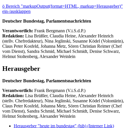
ö
Bereich "markupOutput(format=HTML, markup=Herausgeber)"
ein-/ausklappen
Deutscher Bundestag, Parlamentsnachrichten
Verantwortlich:
Frank Bergmann (V.i.S.d.P.)
Redaktion:
Lisa Brüßler, Claudia Heine, Alexander Heinrich
(stellv. Chefredakteur), Nina Jeglinski,
Susanne Ködel (Volontärin),
Claus Peter Kosfeld, Johanna Metz, Sören Christian Reimer (Chef
vom Dienst), Sandra Schmid, Michael Schmidt, Denise Schwarz,
Helmut Stoltenberg, Alexander Weinlein
Herausgeber
Deutscher Bundestag, Parlamentsnachrichten
Verantwortlich:
Frank Bergmann (V.i.S.d.P.)
Redaktion:
Lisa Brüßler, Claudia Heine, Alexander Heinrich
(stellv. Chefredakteur), Nina Jeglinski,
Susanne Ködel (Volontärin),
Claus Peter Kosfeld, Johanna Metz, Sören Christian Reimer (Chef
vom Dienst), Sandra Schmid, Michael Schmidt, Denise Schwarz,
Helmut Stoltenberg, Alexander Weinlein
Herausgeber "heute im bundestag" (hib)
(Interner Link)