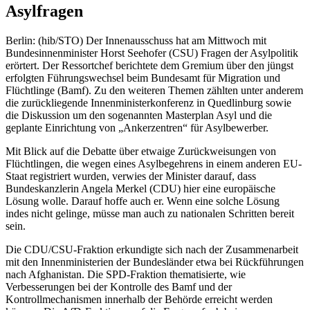
Asylfragen
Berlin: (hib/STO) Der Innenausschuss hat am Mittwoch mit
Bundesinnenminister Horst Seehofer (CSU) Fragen der Asylpolitik
erörtert. Der Ressortchef berichtete dem Gremium über den jüngst
erfolgten Führungswechsel beim Bundesamt für Migration und
Flüchtlinge (Bamf). Zu den weiteren Themen zählten unter anderem
die zurückliegende Innenministerkonferenz in Quedlinburg sowie
die Diskussion um den sogenannten Masterplan Asyl und die
geplante Einrichtung von „Ankerzentren“ für Asylbewerber.
Mit Blick auf die Debatte über etwaige Zurückweisungen von
Flüchtlingen, die wegen eines Asylbegehrens in einem anderen EU-
Staat registriert wurden, verwies der Minister darauf, dass
Bundeskanzlerin Angela Merkel (CDU) hier eine europäische
Lösung wolle. Darauf hoffe auch er. Wenn eine solche Lösung
indes nicht gelinge, müsse man auch zu nationalen Schritten bereit
sein.
Die CDU/CSU-Fraktion erkundigte sich nach der Zusammenarbeit
mit den Innenministerien der Bundesländer etwa bei Rückführungen
nach Afghanistan. Die SPD-Fraktion thematisierte, wie
Verbesserungen bei der Kontrolle des Bamf und der
Kontrollmechanismen innerhalb der Behörde erreicht werden