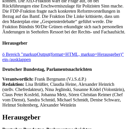
können. Die AfD-Fraktion warf die Frage auf, ob bei
Rückführungen eine Erschwerniszulage für Polizisten Sinn mache.
Die FDP-Fraktion fragte nach konkreten Reformvorstellungen in
Bezug auf das Bamf. Die Fraktion Die Linke kritisierte, dass um
den Masterplan eine „Gespensterdebatte“ geführt werde. Die
Fraktion Bündnis 90/Die Grünen erkundigte sich nach personellen
Änderungen in Seehofers Ressort bei der Rechts- und Fachaufsicht.
Herausgeber
ö
Bereich "markupOutput(format=HTML, markup=Herausgeber)"
ein-/ausklappen
Deutscher Bundestag, Parlamentsnachrichten
Verantwortlich:
Frank Bergmann (V.i.S.d.P.)
Redaktion:
Lisa Brüßler, Claudia Heine, Alexander Heinrich
(stellv. Chefredakteur), Nina Jeglinski,
Susanne Ködel (Volontärin),
Claus Peter Kosfeld, Johanna Metz, Sören Christian Reimer (Chef
vom Dienst), Sandra Schmid, Michael Schmidt, Denise Schwarz,
Helmut Stoltenberg, Alexander Weinlein
Herausgeber