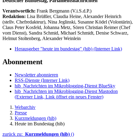
Deutscher Bundestag, Parlamentsnachrichten
Verantwortlich:
Frank Bergmann (V.i.S.d.P.)
Redaktion:
Lisa Brüßler, Claudia Heine, Alexander Heinrich
(stellv. Chefredakteur), Nina Jeglinski,
Susanne Ködel (Volontärin),
Claus Peter Kosfeld, Johanna Metz, Sören Christian Reimer (Chef
vom Dienst), Sandra Schmid, Michael Schmidt, Denise Schwarz,
Helmut Stoltenberg, Alexander Weinlein
Herausgeber "heute im bundestag" (hib)
(Interner Link)
Abonnement
Newsletter abonnieren
RSS-Dienste
(Interner Link)
hib_Nachrichten im Mikroblogging-Dienst BlueSky
hib_Nachrichten im Mikroblogging-Dienst Mastodon
(Externer Link, Link öffnet ein neues Fenster)
Webarchiv
Presse
Kurzmeldungen (hib)
Heute im Bundestag (hib)
zurück zu:
Kurzmeldungen (hib)
()