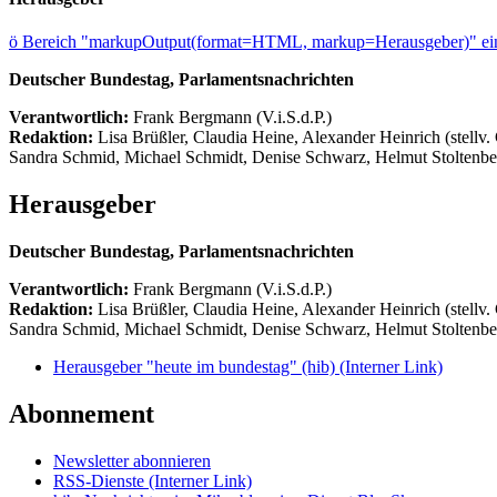
ö
Bereich "markupOutput(format=HTML, markup=Herausgeber)" ein
Deutscher Bundestag, Parlamentsnachrichten
Verantwortlich:
Frank Bergmann (V.i.S.d.P.)
Redaktion:
Lisa Brüßler, Claudia Heine, Alexander Heinrich (stellv.
Sandra Schmid, Michael Schmidt, Denise Schwarz, Helmut Stoltenbe
Herausgeber
Deutscher Bundestag, Parlamentsnachrichten
Verantwortlich:
Frank Bergmann (V.i.S.d.P.)
Redaktion:
Lisa Brüßler, Claudia Heine, Alexander Heinrich (stellv.
Sandra Schmid, Michael Schmidt, Denise Schwarz, Helmut Stoltenbe
Herausgeber "heute im bundestag" (hib)
(Interner Link)
Abonnement
Newsletter abonnieren
RSS-Dienste
(Interner Link)