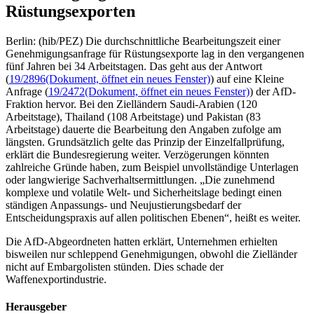
Rüstungsexporten
Berlin: (hib/PEZ) Die durchschnittliche Bearbeitungszeit einer
Genehmigungsanfrage für Rüstungsexporte lag in den vergangenen
fünf Jahren bei 34 Arbeitstagen. Das geht aus der Antwort
(
19/2896
(Dokument, öffnet ein neues Fenster)
) auf eine Kleine
Anfrage (
19/2472
(Dokument, öffnet ein neues Fenster)
) der AfD-
Fraktion hervor. Bei den Zielländern Saudi-Arabien (120
Arbeitstage), Thailand (108 Arbeitstage) und Pakistan (83
Arbeitstage) dauerte die Bearbeitung den Angaben zufolge am
längsten. Grundsätzlich gelte das Prinzip der Einzelfallprüfung,
erklärt die Bundesregierung weiter. Verzögerungen könnten
zahlreiche Gründe haben, zum Beispiel unvollständige Unterlagen
oder langwierige Sachverhaltsermittlungen. „Die zunehmend
komplexe und volatile Welt- und Sicherheitslage bedingt einen
ständigen Anpassungs- und Neujustierungsbedarf der
Entscheidungspraxis auf allen politischen Ebenen“, heißt es weiter.
Die AfD-Abgeordneten hatten erklärt, Unternehmen erhielten
bisweilen nur schleppend Genehmigungen, obwohl die Zielländer
nicht auf Embargolisten stünden. Dies schade der
Waffenexportindustrie.
Herausgeber