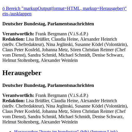
ö
Bereich "markupOutput(format=HTML, markup=Herausgeber)"
ein-/ausklappen
Deutscher Bundestag, Parlamentsnachrichten
Verantwortlich:
Frank Bergmann (V.i.S.d.P.)
Redaktion:
Lisa Brüßler, Claudia Heine, Alexander Heinrich
(stellv. Chefredakteur), Nina Jeglinski,
Susanne Ködel (Volontärin),
Claus Peter Kosfeld, Johanna Metz, Sören Christian Reimer (Chef
vom Dienst), Sandra Schmid, Michael Schmidt, Denise Schwarz,
Helmut Stoltenberg, Alexander Weinlein
Herausgeber
Deutscher Bundestag, Parlamentsnachrichten
Verantwortlich:
Frank Bergmann (V.i.S.d.P.)
Redaktion:
Lisa Brüßler, Claudia Heine, Alexander Heinrich
(stellv. Chefredakteur), Nina Jeglinski,
Susanne Ködel (Volontärin),
Claus Peter Kosfeld, Johanna Metz, Sören Christian Reimer (Chef
vom Dienst), Sandra Schmid, Michael Schmidt, Denise Schwarz,
Helmut Stoltenberg, Alexander Weinlein
Herausgeber "heute im bundestag" (hib)
(Interner Link)