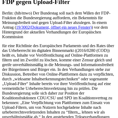
FDP gegen Upload-Filter
Berlin: (hib/mwo) Der Bundestag soll nach dem Willen der FDP-
Fraktion die Bundesregierung auffordern, ein Bekenntnis für
Meinungsfreiheit und gegen Upload-Filter abzulegen. In einem
Antrag (
19/3002
(Dokument, öffnet ein neues Fenster)
) vor dem
Hintergrund der aktuellen Verhandlungen der Europäischen
Kommission
für eine Richtlinie des Europäischen Parlaments und des Rates über
das Urheberrecht im digitalen Binnenmarkt ((2016/0280 (COD))
heißt es, Inhalte vor Veröffentlichung auf Online-Plattformen zu
filtern und im Zweifel zu löschen, komme einer Zensur gleich und
greife unverhältnismäßig in die Meinungs- und Informationsfreiheit
der Bürgerinnen und Bürger ein. In den Verhandlungen stehe zur
Diskussion, Betreiber von Online-Plattformen dazu zu verpflichten,
durch „wirksame Inhaltserkennungstechniken“ oder sogenannte
„Upload-Filter“ Inhalte bereits vor ihrer Veröffentlichung auf eine
vermeintliche Urheberrechtsverletzung hin zu prüfen. Die
Bundesregierung solle sich daher zur Position der
Koalitionsfraktionen CDU/CSU und SPD im Koalitionsvertrag zu
bekennen: „Eine Verpflichtung von Plattformen zum Einsatz von
Upload-Filtern, um von Nutzern hochgeladene Inhalte nach
urheberrechtsverletzenden Inhalten zu “filtern„, lehnen wir als
unverhältnismäßig ab.“ In den anstehenden Trilogverhandlungen