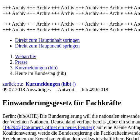
+++ Archiv +++ Archiv +++ Archiv +++ Archiv +++ Archiv +++ Ar
+++ Archiv +++ Archiv +++ Archiv +++ Archiv +++ Archiv +++ Ar
+++ Archiv +++ Archiv +++ Archiv +++ Archiv +++ Archiv +++ Ar
+++ Archiv +++ Archiv +++ Archiv +++ Archiv +++ Archiv +++ Ar
Direkt zum Hauptinhalt springen
Direkt zum Hauptmenü springen
Webarchiv
Presse
Kurzmeldungen (hib)
Heute im Bundestag (hib)
zurück zu:
Kurzmeldungen (hib)
()
09.07.2018
Auswärtiges — Antwort — hib 499/2018
Einwanderungsgesetz für Fachkräfte
Berlin: (hib/AHE) Die Bundesregierung will die nationalen einwande
der Vereinten Nationen. Deutschland verfüge bereits „über ein sehr au
(
19/2945
(Dokument, öffnet ein neues Fenster)
) auf eine Kleine Anfr
Koalitionsvertrag werde die Bundesregierung ein Fachkräfteeinwander
Regelungen zur Erwerbsmigration dem volkswirtschaftlichem Bedarf g