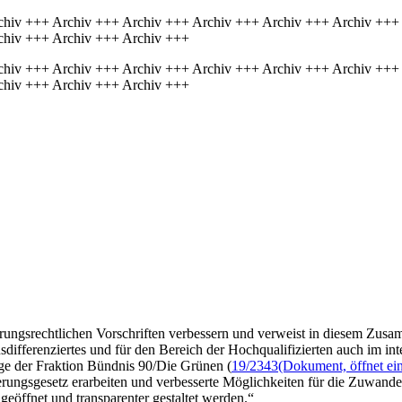
chiv +++ Archiv +++ Archiv +++ Archiv +++ Archiv +++ Archiv +++
chiv +++ Archiv +++ Archiv +++
chiv +++ Archiv +++ Archiv +++ Archiv +++ Archiv +++ Archiv +++
chiv +++ Archiv +++ Archiv +++
rungsrechtlichen Vorschriften verbessern und verweist in diesem Zus
sdifferenziertes und für den Bereich der Hochqualifizierten auch im inte
age der Fraktion Bündnis 90/Die Grünen (
19/2343
(Dokument, öffnet ein
ungsgesetz erarbeiten und verbesserte Möglichkeiten für die Zuwanderu
eöffnet und transparenter gestaltet werden.“