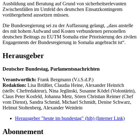
Ausbildung und Beratung auf Grund von sicherheitsrelevanten
Zwischenfällen im Umfeld des deutschen Einsatzkontingents
vorübergehend aussetzen müssen.
Die Bundesregierung sei zu der Auffassung gelangt, „dass anstelle
des mit hohem Aufwand und Kosten verbundenen personellen
deutschen Beitrags zu EUTM Somalia eine Priorisierung des zivilen
Engagements der Bundesregierung in Somalia angebracht ist“.
Herausgeber
Deutscher Bundestag, Parlamentsnachrichten
Verantwortlich:
Frank Bergmann (V.i.S.d.P.)
Redaktion:
Lisa Brüßler, Claudia Heine, Alexander Heinrich
(stellv. Chefredakteur), Nina Jeglinski,
Susanne Ködel (Volontärin),
Claus Peter Kosfeld, Johanna Metz, Sören Christian Reimer (Chef
vom Dienst), Sandra Schmid, Michael Schmidt, Denise Schwarz,
Helmut Stoltenberg, Alexander Weinlein
Herausgeber "heute im bundestag" (hib)
(Interner Link)
Abonnement