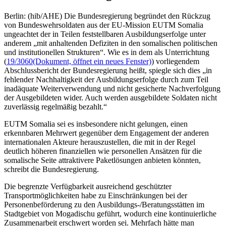
Berlin: (hib/AHE) Die Bundesregierung begründet den Rückzug
von Bundeswehrsoldaten aus der EU-Mission EUTM Somalia
ungeachtet der in Teilen feststellbaren Ausbildungserfolge unter
anderem „mit anhaltenden Defiziten in den somalischen politischen
und institutionellen Strukturen“. Wie es in dem als Unterrichtung
(
19/3060
(Dokument, öffnet ein neues Fenster)
) vorliegendem
Abschlussbericht der Bundesregierung heißt, spiegle sich dies „in
fehlender Nachhaltigkeit der Ausbildungserfolge durch zum Teil
inadäquate Weiterverwendung und nicht gesicherte Nachverfolgung
der Ausgebildeten wider. Auch werden ausgebildete Soldaten nicht
zuverlässig regelmäßig bezahlt.“
EUTM Somalia sei es insbesondere nicht gelungen, einen
erkennbaren Mehrwert gegenüber dem Engagement der anderen
internationalen Akteure herauszustellen, die mit in der Regel
deutlich höheren finanziellen wie personellen Ansätzen für die
somalische Seite attraktivere Paketlösungen anbieten könnten,
schreibt die Bundesregierung.
Die begrenzte Verfügbarkeit ausreichend geschützter
Transportmöglichkeiten habe zu Einschränkungen bei der
Personenbeförderung zu den Ausbildungs-/Beratungsstätten im
Stadtgebiet von Mogadischu geführt, wodurch eine kontinuierliche
Zusammenarbeit erschwert worden sei. Mehrfach hätte man