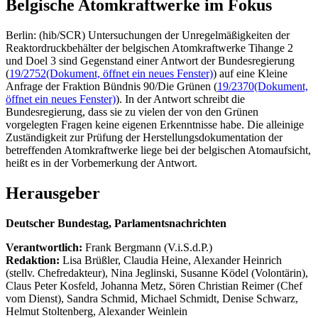
Belgische Atomkraftwerke im Fokus
Berlin: (hib/SCR) Untersuchungen der Unregelmäßigkeiten der
Reaktordruckbehälter der belgischen Atomkraftwerke Tihange 2
und Doel 3 sind Gegenstand einer Antwort der Bundesregierung
(
19/2752
(Dokument, öffnet ein neues Fenster)
) auf eine Kleine
Anfrage der Fraktion Bündnis 90/Die Grünen (
19/2370
(Dokument,
öffnet ein neues Fenster)
). In der Antwort schreibt die
Bundesregierung, dass sie zu vielen der von den Grünen
vorgelegten Fragen keine eigenen Erkenntnisse habe. Die alleinige
Zuständigkeit zur Prüfung der Herstellungsdokumentation der
betreffenden Atomkraftwerke liege bei der belgischen Atomaufsicht,
heißt es in der Vorbemerkung der Antwort.
Herausgeber
Deutscher Bundestag, Parlamentsnachrichten
Verantwortlich:
Frank Bergmann (V.i.S.d.P.)
Redaktion:
Lisa Brüßler, Claudia Heine, Alexander Heinrich
(stellv. Chefredakteur), Nina Jeglinski,
Susanne Ködel (Volontärin),
Claus Peter Kosfeld, Johanna Metz, Sören Christian Reimer (Chef
vom Dienst), Sandra Schmid, Michael Schmidt, Denise Schwarz,
Helmut Stoltenberg, Alexander Weinlein