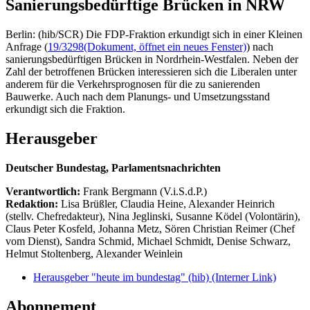
Sanierungsbedürftige Brücken in NRW
Berlin: (hib/SCR) Die FDP-Fraktion erkundigt sich in einer Kleinen
Anfrage (
19/3298
(Dokument, öffnet ein neues Fenster)
) nach
sanierungsbedürftigen Brücken in Nordrhein-Westfalen. Neben der
Zahl der betroffenen Brücken interessieren sich die Liberalen unter
anderem für die Verkehrsprognosen für die zu sanierenden
Bauwerke. Auch nach dem Planungs- und Umsetzungsstand
erkundigt sich die Fraktion.
Herausgeber
Deutscher Bundestag, Parlamentsnachrichten
Verantwortlich:
Frank Bergmann (V.i.S.d.P.)
Redaktion:
Lisa Brüßler, Claudia Heine, Alexander Heinrich
(stellv. Chefredakteur), Nina Jeglinski,
Susanne Ködel (Volontärin),
Claus Peter Kosfeld, Johanna Metz, Sören Christian Reimer (Chef
vom Dienst), Sandra Schmid, Michael Schmidt, Denise Schwarz,
Helmut Stoltenberg, Alexander Weinlein
Herausgeber "heute im bundestag" (hib)
(Interner Link)
Abonnement