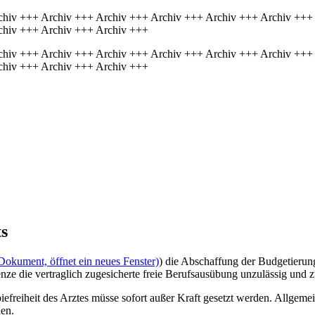
chiv +++ Archiv +++ Archiv +++ Archiv +++ Archiv +++ Archiv +++
chiv +++ Archiv +++ Archiv +++
chiv +++ Archiv +++ Archiv +++ Archiv +++ Archiv +++ Archiv +++
chiv +++ Archiv +++ Archiv +++
s
Dokument, öffnet ein neues Fenster)
) die Abschaffung der Budgetierun
e die vertraglich zugesicherte freie Berufsausübung unzulässig und zu
freiheit des Arztes müsse sofort außer Kraft gesetzt werden. Allgemei
den.