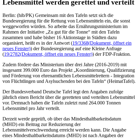
Lebensmittel werden gerettet und verteilt
Berlin: (hib/PK) Gemeinsam mit den Tafeln setzt sich die
Bundesregierung für die Rettung von Lebensmitteln ein, die sonst
weggeworfen würden. So arbeite das Ernährungsministerium im
Rahmen der Initiative „Zu gut für die Tonne“ mit den Tafeln
zusammen und habe bisher 16 Aktionstage in Städten dazu
organisiert, heißt es in der Antwort (
19/3368
(Dokument, öffnet ein
neues Fenster)
) der Bundesregierung auf eine Kleine Anfrage
(
19/2782
(Dokument, öffnet ein neues Fenster)
) der FDP-Fraktion.
Zudem fördere das Ministerium über drei Jahre (2016-2019) mit
insgesamt 399.000 Euro das Projekt „Koordinierung, Qualifizierung
und Förderung von ehrenamtlichen Lebensmittelrettern - Integration
von Flüchtlingen und Asylsuchenden bei den Tafeln“ (HeimatTafel).
Der Bundesverband Deutsche Tafel legt den Angaben zufolge
jährlich einen Bericht über die geretteten und verteilten Lebensmittel
vor. Demnach haben die Tafeln zuletzt rund 264.000 Tonnen
Lebensmittel pro Jahr verteilt.
Derzeit werde geprüft, ob über das Mindesthaltbarkeitsdatum
(MHD) ein Beitrag zur Reduzierung der
Lebensmittelverschwendung erreicht werden kann. Die Angabe
eines Mindesthaltbarkeitsdatums (MHD) ist nach Angaben der