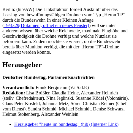
Berlin: (hib/AW) Die Linksfraktion fordert Auskunft über das
Leasing von bewaffnungsfähigen Drohnen vom Typ „Heron TP“
durch die Bundeswehr. In einer Kleinen Anfrage
(
19/3329
(Dokument, öffnet ein neues Fenster)
) will sie unter
anderem wissen, über welche Reichweite, maximale Flughöhe und
Geschwindigkeit die Drohne verfügt und welche Nutzlast sie
befördern kann. Zudem möchte sie wissen, ob die Bundeswehr
bereits über Munition verfügt, die mit der „Heron TP“-Drohne
eingesetzt werden könnte.
Herausgeber
Deutscher Bundestag, Parlamentsnachrichten
Verantwortlich:
Frank Bergmann (V.i.S.d.P.)
Redaktion:
Lisa Brüßler, Claudia Heine, Alexander Heinrich
(stellv. Chefredakteur), Nina Jeglinski,
Susanne Ködel (Volontärin),
Claus Peter Kosfeld, Johanna Metz, Sören Christian Reimer (Chef
vom Dienst), Sandra Schmid, Michael Schmidt, Denise Schwarz,
Helmut Stoltenberg, Alexander Weinlein
Herausgeber "heute im bundestag" (hib)
(Interner Link)