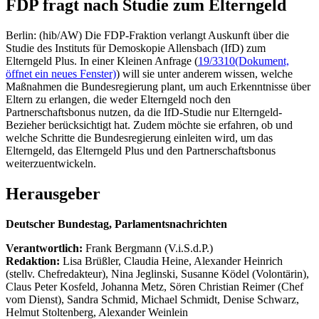
FDP fragt nach Studie zum Elterngeld
Berlin: (hib/AW) Die FDP-Fraktion verlangt Auskunft über die
Studie des Instituts für Demoskopie Allensbach (IfD) zum
Elterngeld Plus. In einer Kleinen Anfrage (
19/3310
(Dokument,
öffnet ein neues Fenster)
) will sie unter anderem wissen, welche
Maßnahmen die Bundesregierung plant, um auch Erkenntnisse über
Eltern zu erlangen, die weder Elterngeld noch den
Partnerschaftsbonus nutzen, da die IfD-Studie nur Elterngeld-
Bezieher berücksichtigt hat. Zudem möchte sie erfahren, ob und
welche Schritte die Bundesregierung einleiten wird, um das
Elterngeld, das Elterngeld Plus und den Partnerschaftsbonus
weiterzuentwickeln.
Herausgeber
Deutscher Bundestag, Parlamentsnachrichten
Verantwortlich:
Frank Bergmann (V.i.S.d.P.)
Redaktion:
Lisa Brüßler, Claudia Heine, Alexander Heinrich
(stellv. Chefredakteur), Nina Jeglinski,
Susanne Ködel (Volontärin),
Claus Peter Kosfeld, Johanna Metz, Sören Christian Reimer (Chef
vom Dienst), Sandra Schmid, Michael Schmidt, Denise Schwarz,
Helmut Stoltenberg, Alexander Weinlein