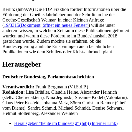
Berlin: (hib/AW) Die FDP-Fraktion fordert Informationen über die
Förderung der Goethe-Jahrbücher und der Schriftenreihe der
Goethe-Gesellschaft Weimar. In einer Kleinen Anfrage
(
19/3315
(Dokument, öffnet ein neues Fenster)
) will sie unter
anderem wissen, in welchem Zeitraum diese Publikationen gefördert
wurden und warum diese Förderung im Bundeshaushalt 2018
gestrichen wurde. Zudem möchte sie erfahren, ob die
Bundesregierung ähnliche Einsparungen auch bei ähnlichen
Publikationen wie dem Schiller- oder Kleist-Jahrbuch plant.
Herausgeber
Deutscher Bundestag, Parlamentsnachrichten
Verantwortlich:
Frank Bergmann (V.i.S.d.P.)
Redaktion:
Lisa Brüßler, Claudia Heine, Alexander Heinrich
(stellv. Chefredakteur), Nina Jeglinski,
Susanne Ködel (Volontärin),
Claus Peter Kosfeld, Johanna Metz, Sören Christian Reimer (Chef
vom Dienst), Sandra Schmid, Michael Schmidt, Denise Schwarz,
Helmut Stoltenberg, Alexander Weinlein
Herausgeber "heute im bundestag" (hib)
(Interner Link)