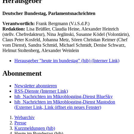
Herausgeber
Deutscher Bundestag, Parlamentsnachrichten
Verantwortlich:
Frank Bergmann (V.i.S.d.P.)
Redaktion:
Lisa Brüßler, Claudia Heine, Alexander Heinrich
(stellv. Chefredakteur), Nina Jeglinski,
Susanne Ködel (Volontärin),
Claus Peter Kosfeld, Johanna Metz, Sören Christian Reimer (Chef
vom Dienst), Sandra Schmid, Michael Schmidt, Denise Schwarz,
Helmut Stoltenberg, Alexander Weinlein
Herausgeber "heute im bundestag" (hib)
(Interner Link)
Abonnement
Newsletter abonnieren
RSS-Dienste
(Interner Link)
hib_Nachrichten im Mikroblogging-Dienst BlueSky
hib_Nachrichten im Mikroblogging-Dienst Mastodon
(Externer Link, Link öffnet ein neues Fenster)
Webarchiv
Presse
Kurzmeldungen (hib)
Heute im Bundestag (hib)