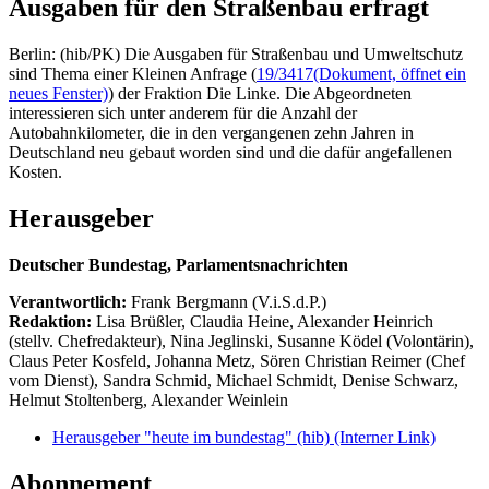
Ausgaben für den Straßenbau erfragt
Berlin: (hib/PK) Die Ausgaben für Straßenbau und Umweltschutz
sind Thema einer Kleinen Anfrage (
19/3417
(Dokument, öffnet ein
neues Fenster)
) der Fraktion Die Linke. Die Abgeordneten
interessieren sich unter anderem für die Anzahl der
Autobahnkilometer, die in den vergangenen zehn Jahren in
Deutschland neu gebaut worden sind und die dafür angefallenen
Kosten.
Herausgeber
Deutscher Bundestag, Parlamentsnachrichten
Verantwortlich:
Frank Bergmann (V.i.S.d.P.)
Redaktion:
Lisa Brüßler, Claudia Heine, Alexander Heinrich
(stellv. Chefredakteur), Nina Jeglinski,
Susanne Ködel (Volontärin),
Claus Peter Kosfeld, Johanna Metz, Sören Christian Reimer (Chef
vom Dienst), Sandra Schmid, Michael Schmidt, Denise Schwarz,
Helmut Stoltenberg, Alexander Weinlein
Herausgeber "heute im bundestag" (hib)
(Interner Link)
Abonnement