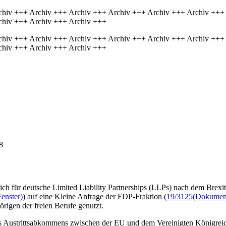
chiv +++ Archiv +++ Archiv +++ Archiv +++ Archiv +++ Archiv +++
chiv +++ Archiv +++ Archiv +++
chiv +++ Archiv +++ Archiv +++ Archiv +++ Archiv +++ Archiv +++
chiv +++ Archiv +++ Archiv +++
8
ich für deutsche Limited Liability Partnerships (LLPs) nach dem Brexit 
enster)
) auf eine Kleine Anfrage der FDP-Fraktion (
19/3125
(Dokument,
rigen der freien Berufe genutzt.
s Austrittsabkommens zwischen der EU und dem Vereinigten Königreic