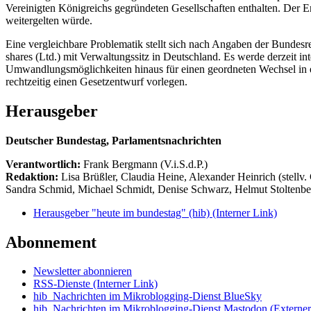
Vereinigten Königreichs gegründeten Gesellschaften enthalten. Der E
weitergelten würde.
Eine vergleichbare Problematik stellt sich nach Angaben der Bundesr
shares (Ltd.) mit Verwaltungssitz in Deutschland. Es werde derzeit 
Umwandlungsmöglichkeiten hinaus für einen geordneten Wechsel in e
rechtzeitig einen Gesetzentwurf vorlegen.
Herausgeber
Deutscher Bundestag, Parlamentsnachrichten
Verantwortlich:
Frank Bergmann (V.i.S.d.P.)
Redaktion:
Lisa Brüßler, Claudia Heine, Alexander Heinrich (stellv.
Sandra Schmid, Michael Schmidt, Denise Schwarz, Helmut Stoltenbe
Herausgeber "heute im bundestag" (hib)
(Interner Link)
Abonnement
Newsletter abonnieren
RSS-Dienste
(Interner Link)
hib_Nachrichten im Mikroblogging-Dienst BlueSky
hib_Nachrichten im Mikroblogging-Dienst Mastodon
(Externer