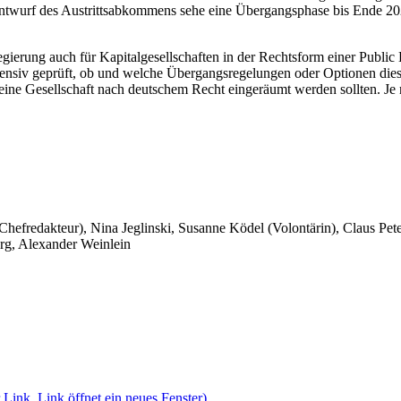
ntwurf des Austrittsabkommens sehe eine Übergangsphase bis Ende 2020 
egierung auch für Kapitalgesellschaften in der Rechtsform einer Publ
intensiv geprüft, ob und welche Übergangsregelungen oder Optionen dies
ine Gesellschaft nach deutschem Recht eingeräumt werden sollten. J
 Chefredakteur), Nina Jeglinski,
Susanne Ködel (Volontärin),
Claus Pet
rg, Alexander Weinlein
 Link, Link öffnet ein neues Fenster)