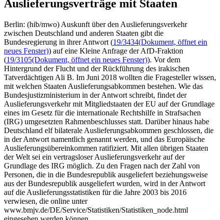
Auslieferungsverträge mit Staaten
Berlin: (hib/mwo) Auskunft über den Auslieferungsverkehr
zwischen Deutschland und anderen Staaten gibt die
Bundesregierung in ihrer Antwort (
19/3434
(Dokument, öffnet ein
neues Fenster)
) auf eine Kleine Anfrage der AfD-Fraktion
(
19/3105
(Dokument, öffnet ein neues Fenster)
). Vor dem
Hintergrund der Flucht und der Rückführung des irakischen
Tatverdächtigen Ali B. Im Juni 2018 wollten die Fragesteller wissen,
mit welchen Staaten Auslieferungsabkommen bestehen. Wie das
Bundesjustizministerium in der Antwort schreibt, findet der
Auslieferungsverkehr mit Mitgliedstaaten der EU auf der Grundlage
eines im Gesetz für die internationale Rechtshilfe in Strafsachen
(IRG) umgesetzten Rahmenbeschlusses statt. Darüber hinaus habe
Deutschland elf bilaterale Auslieferungsabkommen geschlossen, die
in der Antwort namentlich genannt werden, und das Europäische
Auslieferungsübereinkommen ratifiziert. Mit allen übrigen Staaten
der Welt sei ein vertragsloser Auslieferungsverkehr auf der
Grundlage des IRG möglich. Zu den Fragen nach der Zahl von
Personen, die in die Bundesrepublik ausgeliefert beziehungsweise
aus der Bundesrepublik ausgeliefert wurden, wird in der Antwort
auf die Auslieferungsstatistiken für die Jahre 2003 bis 2016
verwiesen, die online unter
www.bmjv.de/DE/Service/Statistiken/Statistiken_node.html
eingesehen werden können.