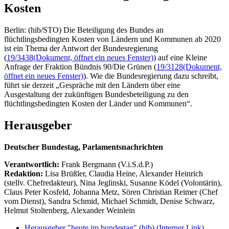
Kosten
Berlin: (hib/STO) Die Beteiligung des Bundes an
flüchtlingsbedingten Kosten von Ländern und Kommunen ab 2020
ist ein Thema der Antwort der Bundesregierung
(
19/3438
(Dokument, öffnet ein neues Fenster)
) auf eine Kleine
Anfrage der Fraktion Bündnis 90/Die Grünen (
19/3128
(Dokument,
öffnet ein neues Fenster)
). Wie die Bundesregierung dazu schreibt,
führt sie derzeit „Gespräche mit den Ländern über eine
Ausgestaltung der zukünftigen Bundesbeteiligung zu den
flüchtlingsbedingten Kosten der Länder und Kommunen“.
Herausgeber
Deutscher Bundestag, Parlamentsnachrichten
Verantwortlich:
Frank Bergmann (V.i.S.d.P.)
Redaktion:
Lisa Brüßler, Claudia Heine, Alexander Heinrich
(stellv. Chefredakteur), Nina Jeglinski,
Susanne Ködel (Volontärin),
Claus Peter Kosfeld, Johanna Metz, Sören Christian Reimer (Chef
vom Dienst), Sandra Schmid, Michael Schmidt, Denise Schwarz,
Helmut Stoltenberg, Alexander Weinlein
Herausgeber "heute im bundestag" (hib)
(Interner Link)