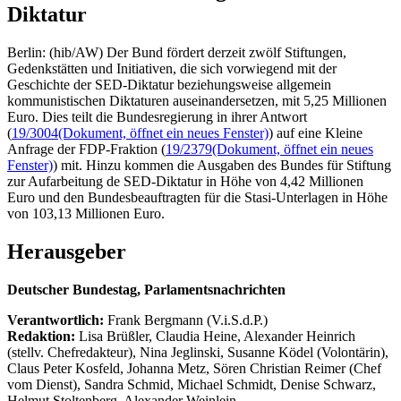
Diktatur
Berlin: (hib/AW) Der Bund fördert derzeit zwölf Stiftungen,
Gedenkstätten und Initiativen, die sich vorwiegend mit der
Geschichte der SED-Diktatur beziehungsweise allgemein
kommunistischen Diktaturen auseinandersetzen, mit 5,25 Millionen
Euro. Dies teilt die Bundesregierung in ihrer Antwort
(
19/3004
(Dokument, öffnet ein neues Fenster)
) auf eine Kleine
Anfrage der FDP-Fraktion (
19/2379
(Dokument, öffnet ein neues
Fenster)
) mit. Hinzu kommen die Ausgaben des Bundes für Stiftung
zur Aufarbeitung de SED-Diktatur in Höhe von 4,42 Millionen
Euro und den Bundesbeauftragten für die Stasi-Unterlagen in Höhe
von 103,13 Millionen Euro.
Herausgeber
Deutscher Bundestag, Parlamentsnachrichten
Verantwortlich:
Frank Bergmann (V.i.S.d.P.)
Redaktion:
Lisa Brüßler, Claudia Heine, Alexander Heinrich
(stellv. Chefredakteur), Nina Jeglinski,
Susanne Ködel (Volontärin),
Claus Peter Kosfeld, Johanna Metz, Sören Christian Reimer (Chef
vom Dienst), Sandra Schmid, Michael Schmidt, Denise Schwarz,
Helmut Stoltenberg, Alexander Weinlein