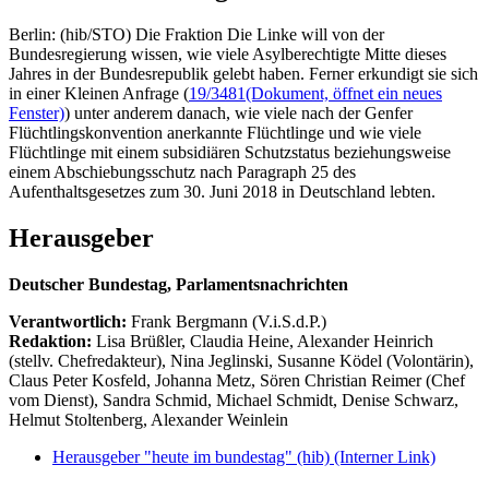
Berlin: (hib/STO) Die Fraktion Die Linke will von der
Bundesregierung wissen, wie viele Asylberechtigte Mitte dieses
Jahres in der Bundesrepublik gelebt haben. Ferner erkundigt sie sich
in einer Kleinen Anfrage (
19/3481
(Dokument, öffnet ein neues
Fenster)
) unter anderem danach, wie viele nach der Genfer
Flüchtlingskonvention anerkannte Flüchtlinge und wie viele
Flüchtlinge mit einem subsidiären Schutzstatus beziehungsweise
einem Abschiebungsschutz nach Paragraph 25 des
Aufenthaltsgesetzes zum 30. Juni 2018 in Deutschland lebten.
Herausgeber
Deutscher Bundestag, Parlamentsnachrichten
Verantwortlich:
Frank Bergmann (V.i.S.d.P.)
Redaktion:
Lisa Brüßler, Claudia Heine, Alexander Heinrich
(stellv. Chefredakteur), Nina Jeglinski,
Susanne Ködel (Volontärin),
Claus Peter Kosfeld, Johanna Metz, Sören Christian Reimer (Chef
vom Dienst), Sandra Schmid, Michael Schmidt, Denise Schwarz,
Helmut Stoltenberg, Alexander Weinlein
Herausgeber "heute im bundestag" (hib)
(Interner Link)