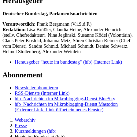
Herausgeber
Deutscher Bundestag, Parlamentsnachrichten
Verantwortlich:
Frank Bergmann (V.i.S.d.P.)
Redaktion:
Lisa Brüßler, Claudia Heine, Alexander Heinrich
(stellv. Chefredakteur), Nina Jeglinski,
Susanne Ködel (Volontärin),
Claus Peter Kosfeld, Johanna Metz, Sören Christian Reimer (Chef
vom Dienst), Sandra Schmid, Michael Schmidt, Denise Schwarz,
Helmut Stoltenberg, Alexander Weinlein
Herausgeber "heute im bundestag" (hib)
(Interner Link)
Abonnement
Newsletter abonnieren
RSS-Dienste
(Interner Link)
hib_Nachrichten im Mikroblogging-Dienst BlueSky
hib_Nachrichten im Mikroblogging-Dienst Mastodon
(Externer Link, Link öffnet ein neues Fenster)
Webarchiv
Presse
Kurzmeldungen (hib)
Heute im Bundestag (hib)