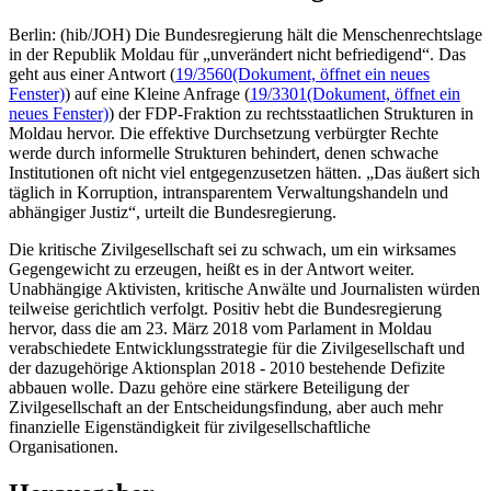
Berlin: (hib/JOH) Die Bundesregierung hält die Menschenrechtslage
in der Republik Moldau für „unverändert nicht befriedigend“. Das
geht aus einer Antwort (
19/3560
(Dokument, öffnet ein neues
Fenster)
) auf eine Kleine Anfrage (
19/3301
(Dokument, öffnet ein
neues Fenster)
) der FDP-Fraktion zu rechtsstaatlichen Strukturen in
Moldau hervor. Die effektive Durchsetzung verbürgter Rechte
werde durch informelle Strukturen behindert, denen schwache
Institutionen oft nicht viel entgegenzusetzen hätten. „Das äußert sich
täglich in Korruption, intransparentem Verwaltungshandeln und
abhängiger Justiz“, urteilt die Bundesregierung.
Die kritische Zivilgesellschaft sei zu schwach, um ein wirksames
Gegengewicht zu erzeugen, heißt es in der Antwort weiter.
Unabhängige Aktivisten, kritische Anwälte und Journalisten würden
teilweise gerichtlich verfolgt. Positiv hebt die Bundesregierung
hervor, dass die am 23. März 2018 vom Parlament in Moldau
verabschiedete Entwicklungsstrategie für die Zivilgesellschaft und
der dazugehörige Aktionsplan 2018 - 2010 bestehende Defizite
abbauen wolle. Dazu gehöre eine stärkere Beteiligung der
Zivilgesellschaft an der Entscheidungsfindung, aber auch mehr
finanzielle Eigenständigkeit für zivilgesellschaftliche
Organisationen.